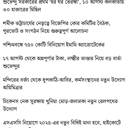
শুভেন্দু সরকারের প্রথম ‘হর ঘর তেরঙ্গা’, ১০ আগস্ট কলকাতায়
৩০ হাজারের মিছিল
শমীক ভট্টাচার্যের নেতৃত্বে বিজেপির কোর কমিটির বৈঠক,
পুরভোট ও সংগঠন নিয়ে গুরুত্বপূর্ণ আলোচনা
পশ্চিমবঙ্গে ৭৫০ কোটি বিনিয়োগ ইমামি অ্যাগ্রোটেকের
১৭ আগস্ট থেকে অন্নপূর্ণার টাকা, লক্ষ্মীর ভাণ্ডার নিয়ে বড় বার্তা
শুভেন্দুর
মন্দিরের বর্জ্য থেকে ধূপকাঠি-আবির, কর্মসংস্থানের নতুন উদ্যোগ
অগ্নিমিত্রার
চিকেনস নেক সুরক্ষায় খুনিয়া মোড়-জলঢাকা নতুন রেলপথের
উদ্যোগ
এসএসসি নিয়োগে ২০২৫-এর নতুন বিধিই মানা হবে, হাইকোর্টে