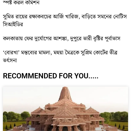
স্পষ্ট করল কমিশন
সুমিত রায়ের রক্ষাকবচের আর্জি খারিজ, বাড়িতে সমনের নোটিস
সিআইডির
কলকাতায় ফের দুর্যোগের আশঙ্কা, দুপুরে ভারী বৃষ্টির পূর্বাভাস
‘বোরখা’ মন্তব্যের মামলা, মহুয়া মৈত্রকে সুপ্রিম কোর্টের তীব্র
ভর্ৎসনা
RECOMMENDED FOR YOU.....