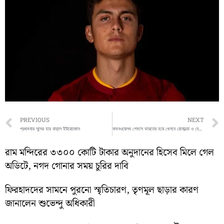
Prev
PREVIOUS
NEXT
প্রথমবার সুদের হার বাড়াল ইউরোজোন
কমনওয়েলথ গেমসে ভারতের হয়ে খেলবে রোনাল্ডো ও বেকহ্যাম
রাম মন্দিরের ৩৩০০ কোটি টাকার অনুদানের হিসেব মিলে গেল
অডিটে, নগদ গোনার সময় চুরির দাবি
ফিরহাদদের সামনে পুরনো স্মৃতিচারণ, তৃণমূল ছাড়ার কারণ
জানালেন শুভেন্দু অধিকারী