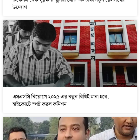
চিকেনস নেক সুরক্ষায় খুনিয়া মোড়-জলঢাকা নতুন রেলপথের
উদ্যোগ
এসএসসি নিয়োগে ২০২৫-এর নতুন বিধিই মানা হবে,
হাইকোর্টে স্পষ্ট করল কমিশন