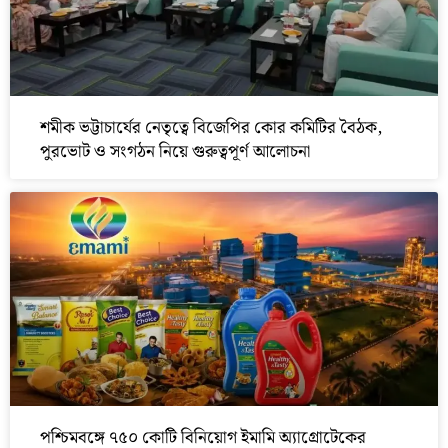
শমীক ভট্টাচার্যের নেতৃত্বে বিজেপির কোর কমিটির বৈঠক,
পুরভোট ও সংগঠন নিয়ে গুরুত্বপূর্ণ আলোচনা
পশ্চিমবঙ্গে ৭৫০ কোটি বিনিয়োগ ইমামি অ্যাগ্রোটেকের