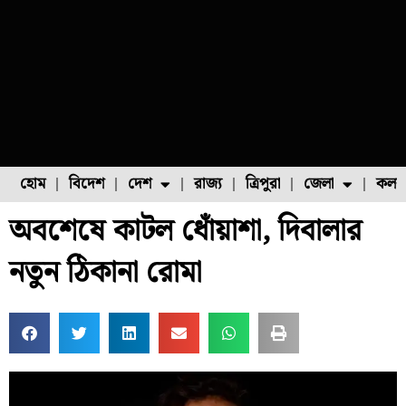
হোম
বিদেশ
দেশ
রাজ্য
ত্রিপুরা
জেলা
কলক
অবশেষে কাটল ধোঁয়াশা, দিবালার
ফুল চাষ
ফল চাষ
মাছ চাষ
উত্তর ২৪ পরগনা
পোল্ট্রি চাষ
নতুন ঠিকানা রোমা