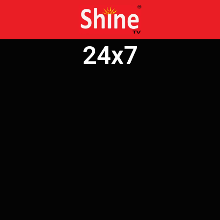
Skip
to
content
24x7