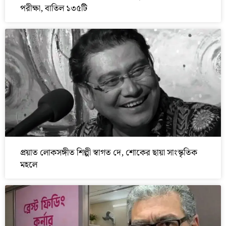
পরীক্ষা, বাতিল ১৩৫টি
প্রয়াত লোকসঙ্গীত শিল্পী স্বাগত দে, শোকের ছায়া সাংস্কৃতিক
মহলে