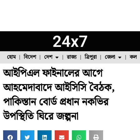
24x7
হোম
বিদেশ
দেশ
রাজ্য
ত্রিপুরা
জেলা
কলক
আইপিএল ফাইনালের আগে
ফুল চাষ
ফল চাষ
মাছ চাষ
উত্তর ২৪ পরগনা
পোল্ট্রি চাষ
আহমেদাবাদে আইসিসি বৈঠক,
পাকিস্তান বোর্ড প্রধান নকভির
উপস্থিতি ঘিরে জল্পনা