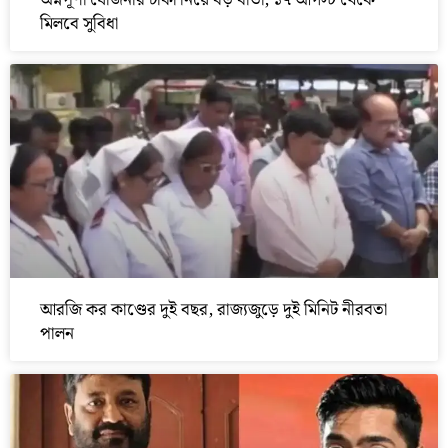
অন্নপূর্ণা যোজনার টাকা নিয়ে বড় বার্তা, ১৭ আগস্ট থেকে
মিলবে সুবিধা
আরজি কর কাণ্ডের দুই বছর, রাজ্যজুড়ে দুই মিনিট নীরবতা
পালন