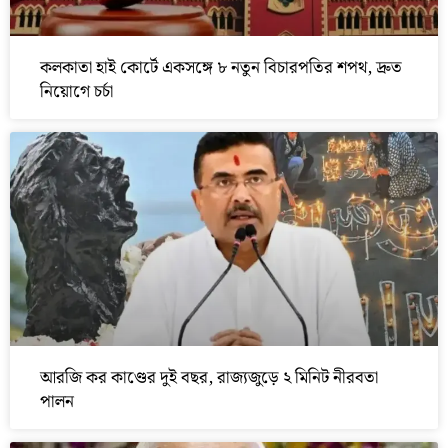
কলকাতা হাই কোর্টে একসঙ্গে ৮ নতুন বিচারপতির শপথ, দ্রুত
নিয়োগে চর্চা
আরজি কর কাণ্ডের দুই বছর, রাজ্যজুড়ে ২ মিনিট নীরবতা
পালন