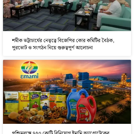
শমীক ভট্টাচার্যের নেতৃত্বে বিজেপির কোর কমিটির বৈঠক,
পুরভোট ও সংগঠন নিয়ে গুরুত্বপূর্ণ আলোচনা
পশ্চিমবঙ্গে ৭৫০ কোটি বিনিয়োগ ইমামি অ্যাগ্রোটেকের