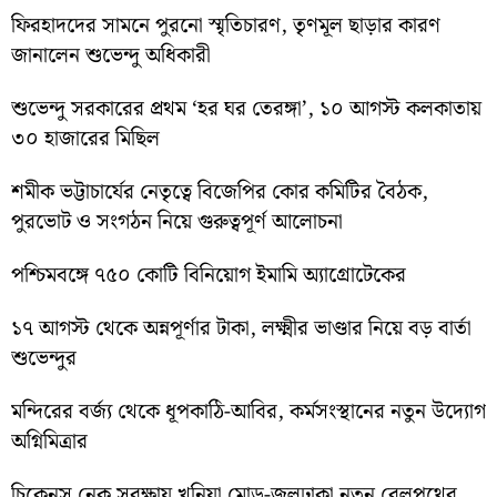
ফিরহাদদের সামনে পুরনো স্মৃতিচারণ, তৃণমূল ছাড়ার কারণ
জানালেন শুভেন্দু অধিকারী
শুভেন্দু সরকারের প্রথম ‘হর ঘর তেরঙ্গা’, ১০ আগস্ট কলকাতায়
৩০ হাজারের মিছিল
শমীক ভট্টাচার্যের নেতৃত্বে বিজেপির কোর কমিটির বৈঠক,
পুরভোট ও সংগঠন নিয়ে গুরুত্বপূর্ণ আলোচনা
পশ্চিমবঙ্গে ৭৫০ কোটি বিনিয়োগ ইমামি অ্যাগ্রোটেকের
১৭ আগস্ট থেকে অন্নপূর্ণার টাকা, লক্ষ্মীর ভাণ্ডার নিয়ে বড় বার্তা
শুভেন্দুর
মন্দিরের বর্জ্য থেকে ধূপকাঠি-আবির, কর্মসংস্থানের নতুন উদ্যোগ
অগ্নিমিত্রার
চিকেনস নেক সুরক্ষায় খুনিয়া মোড়-জলঢাকা নতুন রেলপথের