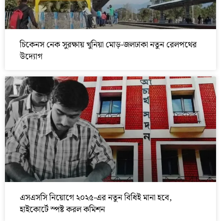
চিকেনস নেক সুরক্ষায় খুনিয়া মোড়-জলঢাকা নতুন রেলপথের
উদ্যোগ
এসএসসি নিয়োগে ২০২৫-এর নতুন বিধিই মানা হবে,
হাইকোর্টে স্পষ্ট করল কমিশন