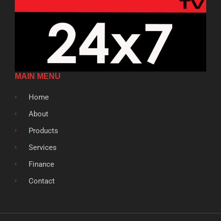
MAIN MENU
Home
About
Products
Services
Finance
Contact
F
T
G
L
S