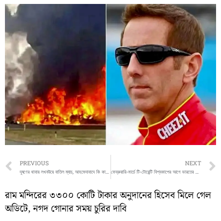
Prev
PREVIOUS
NEXT
দূষণের থাবায় লখনউয়ে বাতিল ম্যাচ, আহমেদাবাদে কি কাটবে ভারত–দক্ষিণ আফ্রিকা টি-২০ নিয়ে শঙ্কা?
ফেব্রুয়ারি-মার্চে টি-টোয়েন্টি বিশ্বকাপের আগে ভারতের স্কোয়াড ঘোষণা আজ
রাম মন্দিরের ৩৩০০ কোটি টাকার অনুদানের হিসেব মিলে গেল
অডিটে, নগদ গোনার সময় চুরির দাবি