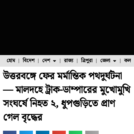
হোম
বিদেশ
দেশ
রাজ্য
ত্রিপুরা
জেলা
কলক
উত্তরবঙ্গে ফের মর্মান্তিক পথদুর্ঘটনা
ফুল চাষ
ফল চাষ
মাছ চাষ
উত্তর ২৪ পরগনা
পোল্ট্রি চাষ
— মালদহে ট্রাক-ডাম্পারের মুখোমুখি
সংঘর্ষে নিহত ২, ধুপগুড়িতে প্রাণ
গেল বৃদ্ধের