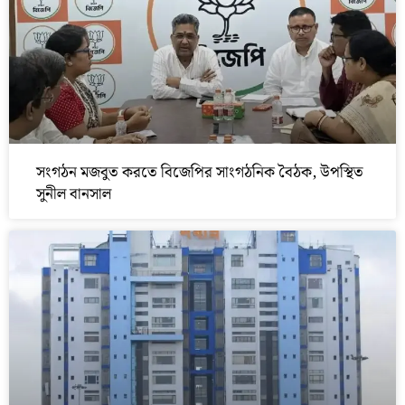
সংগঠন মজবুত করতে বিজেপির সাংগঠনিক বৈঠক, উপস্থিত
সুনীল বানসাল