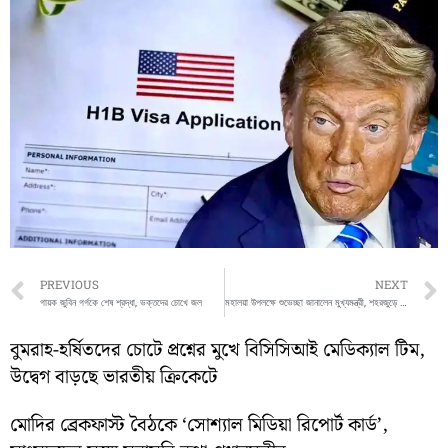
Prev
PREVIOUS
NEXT
গায়ক জুবিন গর্গকে শেষ শ্রদ্ধা, ভক্তদের চোখে জল
মহালয়া উপলক্ষে শুভেচ্ছা জানালেন মুখ্যমন্ত্রী, শহরজুড়ে দুর্গোৎসবের আবহ
বুমরাহ-হর্ষিতদের চোটে প্রশ্নের মুখে বিসিসিআই মেডিক্যাল টিম,
উদ্বেগ বাড়ছে ভারতীয় ক্রিকেটে
মোদির ব্রেকফাস্ট বৈঠকে ‘সোশ্যাল মিডিয়া রিপোর্ট কার্ড’,