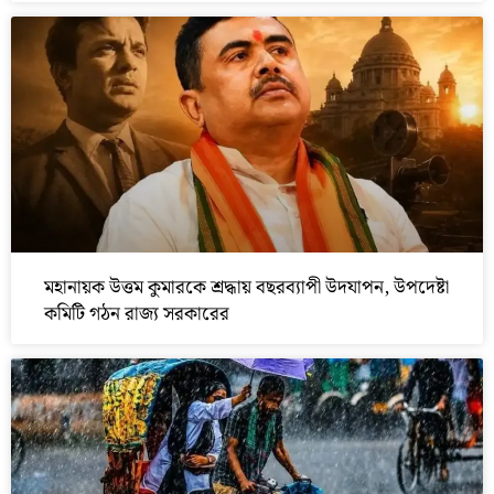
মহানায়ক উত্তম কুমারকে শ্রদ্ধায় বছরব্যাপী উদযাপন, উপদেষ্টা
কমিটি গঠন রাজ্য সরকারের