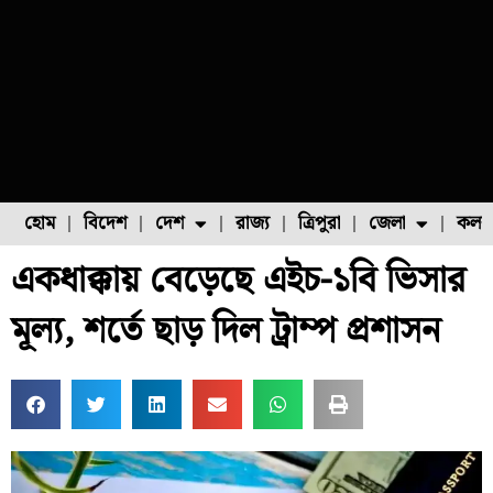
হোম
বিদেশ
দেশ
রাজ্য
ত্রিপুরা
জেলা
কলক
একধাক্কায় বেড়েছে এইচ-১বি ভিসার
ফুল চাষ
ফল চাষ
মাছ চাষ
উত্তর ২৪ পরগনা
পোল্ট্রি চাষ
মূল্য, শর্তে ছাড় দিল ট্রাম্প প্রশাসন