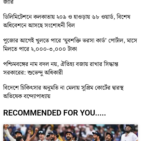
জারি
ডিলিমিটেশনে কলকাতায় ২০৯ ও হাওড়ায় ৬৮ ওয়ার্ড, বিশেষ
অধিবেশনে আসছে সংশোধনী বিল
পুজোর আগেই খুলতে পারে ‘যুবশক্তি ভরসা কার্ড’ পোর্টাল, মাসে
মিলতে পারে ২,০০০-৩,০০০ টাকা
পশ্চিমবঙ্গের নাম বদল নয়, ঐতিহ্য বজায় রাখার সিদ্ধান্ত
সরকারের: শুভেন্দু অধিকারী
বিদেশে চিকিৎসার অনুমতি না মেলায় সুপ্রিম কোর্টের দ্বারস্থ
অভিষেক বন্দ্যোপাধ্যায়
RECOMMENDED FOR YOU.....