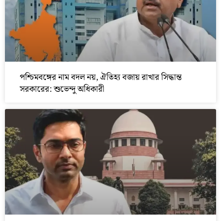
পশ্চিমবঙ্গের নাম বদল নয়, ঐতিহ্য বজায় রাখার সিদ্ধান্ত
সরকারের: শুভেন্দু অধিকারী