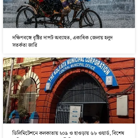
দক্ষিণবঙ্গে বৃষ্টির দাপট অব্যাহত, একাধিক জেলায় হলুদ
সতর্কতা জারি
ডিলিমিটেশনে কলকাতায় ২০৯ ও হাওড়ায় ৬৮ ওয়ার্ড, বিশেষ