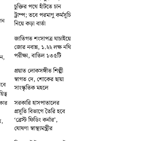
চুক্তির পথে হাঁটতে চান
ট্রাম্প; তবে পরমাণু কর্মসূচি
শন
নিয়ে কড়া বার্তা
জাতিগত শংসাপত্র যাচাইয়ে
জোর নবান্ন, ১.২২ লক্ষ নথি
পরীক্ষা, বাতিল ১৩৫টি
ন,
প্রয়াত লোকসঙ্গীত শিল্পী
স্বাগত দে, শোকের ছায়া
েবে
সাংস্কৃতিক মহলে
িত্ব
সরকারি হাসপাতালের
পকার
প্রসূতি বিভাগে তৈরি হবে
‘ব্রেস্ট ফিডিং কর্নার’,
য়,
ঘোষণা স্বাস্থ্যমন্ত্রীর