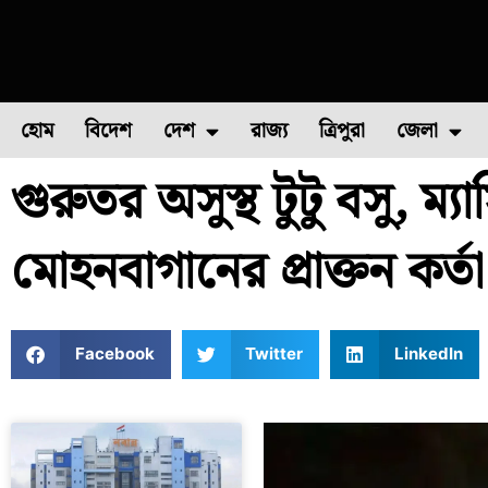
হোম
বিদেশ
দেশ
রাজ্য
ত্রিপুরা
জেলা
গুরুতর অসুস্থ টুটু বসু, ম্
ফুল চাষ
ফল চাষ
মাছ চাষ
উত্তর ২৪ পরগন
পোল্ট্রি চ
মোহনবাগানের প্রাক্তন কর্তা
Facebook
Twitter
LinkedIn