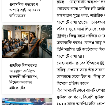
রাজ্য – মোহনবাগান অন্তপ্রাণ স্
প্রশাসনিক পদক্ষেপে
সোমবার রাতে ম্যাসিভ হার্ট অ্
আপত্তি আইএসএফ ও
হাসপাতাল সূত্রে খবর, শারীরিক
জমিয়েতের
সাপোর্টে রাখা হয়েছে। চিকিৎস
পরিবার সূত্রে জানা গিয়েছে, স
টুটুবাবু। কিন্তু সন্ধ্যা পেরিয়
ডাকাডাকি করেও কোনও সাড়া না
তিনি ম্যাসিভ হার্ট অ্যাটাকের 
সাপোর্টে রাখা হয়।
মোহনবাগান ক্লাবের ইতিহাসে টুট
প্রাথমিক শিক্ষকদের
দায়িত্ব নেওয়ার সময় তাঁর সামনে 
‘সারপ্লাস’ বদলিতে
সামলানো সহজ ছিল না। কিন্তু স
অন্তর্বর্তী স্থগিতাদেশ,
নির্দেশ কলকাতা
হিসেবে প্রতিষ্ঠা করেন।
হাইকোর্টের
তাঁর আমলেই ক্লাবে ব্যালট পেপারে
ফুটবল দল গঠন, বিদেশি ফুটবলার 
২০২০ সালে আরপিএসজি গ্রুপের 