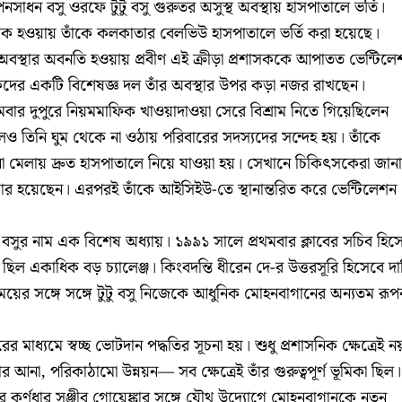
বপনসাধন বসু ওরফে টুটু বসু গুরুতর অসুস্থ অবস্থায় হাসপাতালে ভর্তি।
যাটাক হওয়ায় তাঁকে কলকাতার বেলভিউ হাসপাতালে ভর্তি করা হয়েছে।
 অবস্থার অবনতি হওয়ায় প্রবীণ এই ক্রীড়া প্রশাসককে আপাতত ভেন্টিলে
কদের একটি বিশেষজ্ঞ দল তাঁর অবস্থার উপর কড়া নজর রাখছেন।
োমবার দুপুরে নিয়মমাফিক খাওয়াদাওয়া সেরে বিশ্রাম নিতে গিয়েছিলেন
ে গেলেও তিনি ঘুম থেকে না ওঠায় পরিবারের সদস্যদের সন্দেহ হয়। তাঁকে
 মেলায় দ্রুত হাসপাতালে নিয়ে যাওয়া হয়। সেখানে চিকিৎসকেরা জানা
শিকার হয়েছেন। এরপরই তাঁকে আইসিইউ-তে স্থানান্তরিত করে ভেন্টিলেশন
ু বসুর নাম এক বিশেষ অধ্যায়। ১৯৯১ সালে প্রথমবার ক্লাবের সচিব হিস
ছিল একাধিক বড় চ্যালেঞ্জ। কিংবদন্তি ধীরেন দে-র উত্তরসূরি হিসেবে দায়
ময়ের সঙ্গে সঙ্গে টুটু বসু নিজেকে আধুনিক মোহনবাগানের অন্যতম রূ
র মাধ্যমে স্বচ্ছ ভোটদান পদ্ধতির সূচনা হয়। শুধু প্রশাসনিক ক্ষেত্রেই ন
আনা, পরিকাঠামো উন্নয়ন— সব ক্ষেত্রেই তাঁর গুরুত্বপূর্ণ ভূমিকা ছিল।
কর্ণধার সঞ্জীব গোয়েঙ্কার সঙ্গে যৌথ উদ্যোগে মোহনবাগানকে নতুন