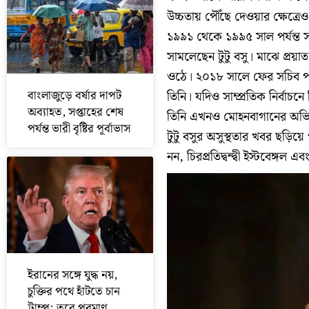
উচ্চতায় পৌঁছে দেওয়ার ক্ষেত্রে
১৯৯১ থেকে ১৯৯৫ সাল পর্যন্ত স
সামলেছেন টুটু বসু। মাঝে প্রয়াত 
ওঠে। ২০১৮ সালে ফের সচিব প
বাংলাজুড়ে বর্ষার দাপট
তিনি। যদিও সাম্প্রতিক নির্বাচন
অব্যাহত, সপ্তাহের শেষ
তিনি এখনও মোহনবাগানের অভি
পর্যন্ত ভারী বৃষ্টির পূর্বাভাস
টুটু বসুর অসুস্থতার খবর ছড়িয়
নন, চিরপ্রতিদ্বন্দ্বী ইস্টবেঙ্গল
ইরানের সঙ্গে যুদ্ধ নয়,
চুক্তির পথে হাঁটতে চান
ট্রাম্প; তবে পরমাণু