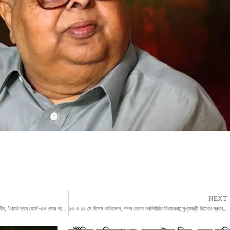
NEXT
জ্বালানি সাশ্রয়ে ফের অনলাইন ক্লাসের পরামর্শ মোদীর, ‘ওয়ার্ক ফ্রম হোম’-এও জোর প্রধানমন্ত্রীর
১৩ ও ১৪ মে বিশেষ অধিবেশন, শপথ নেবেন নবনির্বাচিত বিধায়করা; মুখ্যমন্ত্রী হিসেবে প্রথমবার বিধানসভায় শুভেন্দু