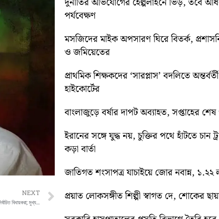
দুর্নীতির অভিযোগের হেল্পলাইনে ভিড়, তবে অ
পর্যবেক্ষণ
মসজিদের মাইক অপসারণ ঘিরে বিতর্ক, প্রশা
ও জমিয়েতের
প্রাথমিক শিক্ষকদের ‘সারপ্লাস’ বদলিতে অন্তর্বর্
হাইকোর্টের
বাংলাজুড়ে বর্ষার দাপট অব্যাহত, সপ্তাহের শেষ পর্য
ইরানের সঙ্গে যুদ্ধ নয়, চুক্তির পথে হাঁটতে চান ট্
কড়া বার্তা
জাতিগত শংসাপত্র যাচাইয়ে জোর নবান্ন, ১.২২ ল
Next
NEXT
প্রয়াত লোকসঙ্গীত শিল্পী স্বাগত দে, শোকের ছায
১৩ ও ১৪ মে বিশেষ অধিবেশন, শপথ নেবেন নবনির্বাচিত বিধায়করা; মুখ্যমন্ত্রী হিসেবে প্রথমবার বিধানসভায় শুভেন্দু