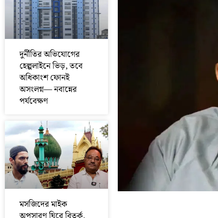
দুর্নীতির অভিযোগের
হেল্পলাইনে ভিড়, তবে
অধিকাংশ ফোনই
অসংলগ্ন— নবান্নের
পর্যবেক্ষণ
মসজিদের মাইক
অপসারণ ঘিরে বিতর্ক,