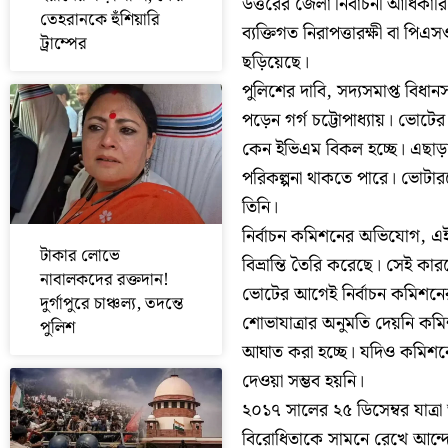
উত্তরের জেলা নির্বাচনী আধিক
তেহরানকে হুঁশিয়ারি
ব্যক্তিগত নিরাপত্তারক্ষী বা পি
ট্রাম্পের
ছড়িয়েছে।
পুলিশের দাবি, সদ্যসমাপ্ত বিধা
পড়েন গর্গ চট্টোপাধ্যায়। ভোটে
কেন ইভিএম বিকল হচ্ছে। এছাড়া
পরিকল্পনা থাকতে পারে। ভোটারদ
তিনি।
নির্বাচন কমিশনের অভিযোগ, এই ধরন
টাকার লোভে
বিভ্রান্তি তৈরি করেছে। সেই কা
নাবালকদের রক্তদান!
ভোটের আগেই নির্বাচন কমিশনের
দুর্গাপুরে চাঞ্চল্য, তদন্তে
শোভাযাত্রার অনুমতি দেয়নি কম
পুলিশ
আঘাত করা হচ্ছে। যদিও কমিশন
দেওয়া সম্ভব হয়নি।
২০১৭ সালের ২৫ ডিসেম্বর যাত্রা 
বিরোধিতাকে সামনে রেখে আন্