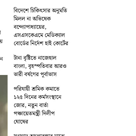
বিদেশে চিকিৎসার অনুমতি
মিলল না অভিষেক
বন্দ্যোপাধ্যায়ের,
গ
এসএসকেএমে মেডিক্যাল
ময়
বোর্ডের নির্দেশ হাই কোর্টের
টানা বৃষ্টিতে নাজেহাল
নে
বাংলা, বৃহস্পতিবার আরও
ভারী বর্ষণের পূর্বাভাস
পরিযায়ী শ্রমিক কমাতে
১২৫ দিনের কর্মসংস্থানে
জোর, নতুন বার্তা
পঞ্চায়েতমন্ত্রী দিলীপ
ঘোষের