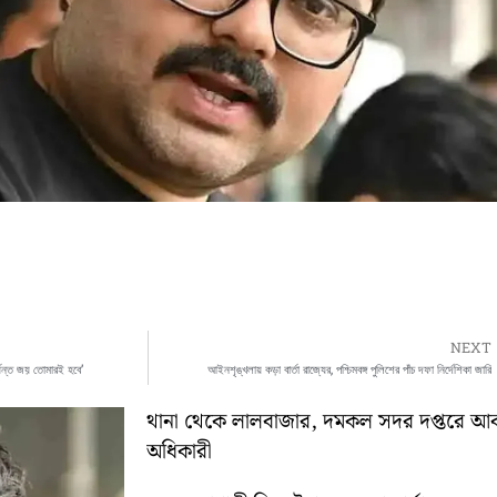
NEXT
র্যন্ত জয় তোমারই হবে’
আইনশৃঙ্খলায় কড়া বার্তা রাজ্যের, পশ্চিমবঙ্গ পুলিশের পাঁচ দফা নির্দেশিকা জারি
থানা থেকে লালবাজার, দমকল সদর দপ্তরে আকস্মিক 
অধিকারী