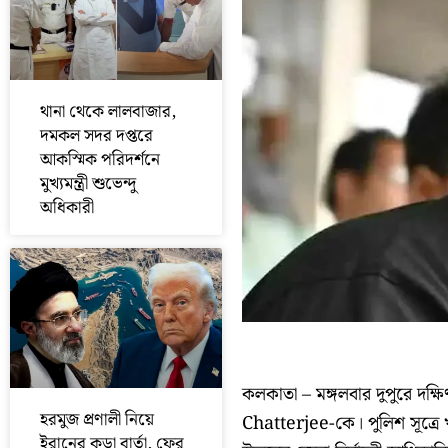
থানা থেকে লালবাজার,
দমকল সদর দপ্তরে
আকস্মিক পরিদর্শনে
মুখ্যমন্ত্রী শুভেন্দু
অধিকারী
কলকাতা – মঙ্গলবার দুপুরে দক্
হরমুজ প্রণালী নিয়ে
Chatterjee-কে। পুলিশ সূত্রে
ইরানের কড়া বার্তা, ফের