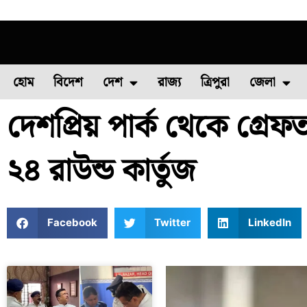
হোম
বিদেশ
দেশ
রাজ্য
ত্রিপুরা
জেলা
দেশপ্রিয় পার্ক থেকে গ্রেফতা
ফুল চাষ
ফল চাষ
মাছ চাষ
উত্তর ২৪ পরগন
পোল্ট্রি চ
২৪ রাউন্ড কার্তুজ
Facebook
Twitter
LinkedIn