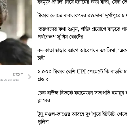
হরমুজ প্রণালী নিয়ে ইরানের কড়া বার্তা, ফের তেহ
টাকার লোভে নাবালকদের রক্তদান! দুর্গাপুরে চাঞ্
‘তরুণদের কথা শুনুন, শক্তি প্রয়োগে বাড়তে পার
পর্যবেক্ষণ সুপ্রিম কোর্টের
কলকাতা ছাড়ার আগে আবেগঘন তসলিমা, ‘একদি
চাই’
২,০০০ টাকার বেশি UPI পেমেন্টে কি বাড়তি চ
Next
NEXT
প্রস্তাব
আইনশৃঙ্খলায় কড়া বার্তা রাজ্যের, পশ্চিমবঙ্গ পুলিশের পাঁচ দফা নির্দেশিকা জারি
চেক বাউন্স বিতর্কে মহামেডান সভাপতি হুমায়ু
ক্লাবের
টুলু মণ্ডল-কাণ্ডের আবহে দুর্গাপুরে ইটভাঁটা থেক
পুলিশ