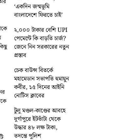
াঁর
‘একদিন জন্মভূমি
বাংলাদেশে ফিরতে চাই’
পাকে
২,০০০ টাকার বেশি UPI
ে
পেমেন্টে কি বাড়তি চার্জ?
জেনে নিন সরকারের নতুন
কিছু
প্রস্তাব
চেক বাউন্স বিতর্কে
মহামেডান সভাপতি হুমায়ুন
কবীর, ১৫ দিনের আইনি
ের
নোটিস ক্লাবের
বকে
টুলু মণ্ডল-কাণ্ডের আবহে
দুর্গাপুরে ইটভাঁটা থেকে
উদ্ধার ৪৮ লক্ষ টাকা,
তদন্তে পুলিশ
টি