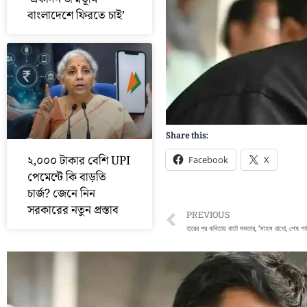
বাংলাদেশে ফিরতে চাই’
Share this:
২,০০০ টাকার বেশি UPI
Facebook
X
পেমেন্টে কি বাড়তি
চার্জ? জেনে নিন
সরকারের নতুন প্রস্তাব
Prev
PREVIOUS
হারের পর কবিতায় বার্তা মমতার, ‘সাহস রাখো, শেষ প