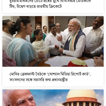
বুমরাহ-হর্ষিতদের চোটে প্রশ্নের মুখে বিসিসিআই মেডিক্যাল
টিম, উদ্বেগ বাড়ছে ভারতীয় ক্রিকেটে
মোদির ব্রেকফাস্ট বৈঠকে ‘সোশ্যাল মিডিয়া রিপোর্ট কার্ড’,
সাংসদদের সঙ্গে সরাসরি কথা প্রধানমন্ত্রীর