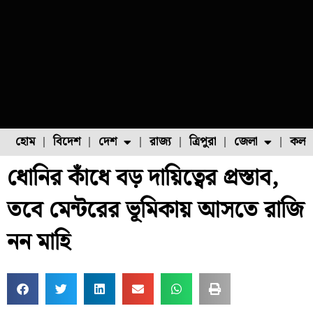
হোম
বিদেশ
দেশ
রাজ্য
ত্রিপুরা
জেলা
কলক
ধোনির কাঁধে বড় দায়িত্বের প্রস্তাব,
ফুল চাষ
ফল চাষ
মাছ চাষ
উত্তর ২৪ পরগনা
পোল্ট্রি চাষ
তবে মেন্টরের ভূমিকায় আসতে রাজি
নন মাহি