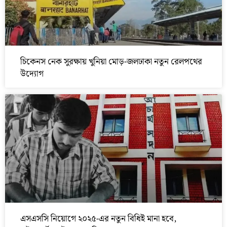
চিকেনস নেক সুরক্ষায় খুনিয়া মোড়-জলঢাকা নতুন রেলপথের
উদ্যোগ
এসএসসি নিয়োগে ২০২৫-এর নতুন বিধিই মানা হবে,