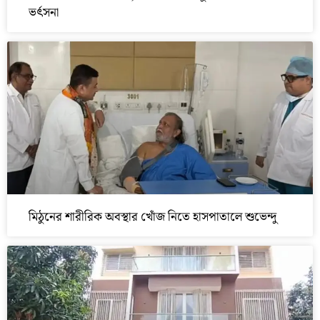
ভর্ৎসনা
মিঠুনের শারীরিক অবস্থার খোঁজ নিতে হাসপাতালে শুভেন্দু