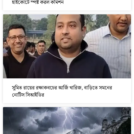
হাইকোর্টে স্পষ্ট করল কমিশন
সুমিত রায়ের রক্ষাকবচের আর্জি খারিজ, বাড়িতে সমনের
নোটিস সিআইডির