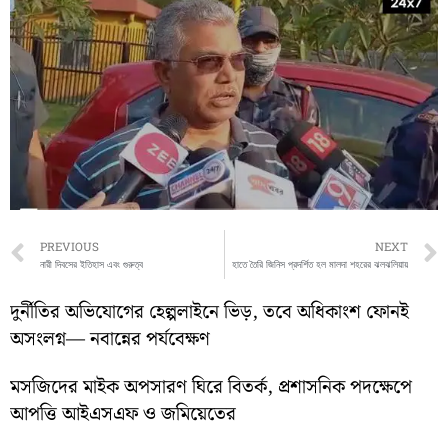
Prev
PREVIOUS
NEXT
নারী দিবসের ইতিহাস এবং গুরুত্ব
হাতে তৈরি জিনিস প্রদর্শিত হল মালদা শহরের ঝলঝলিয়ায়
দুর্নীতির অভিযোগের হেল্পলাইনে ভিড়, তবে অধিকাংশ ফোনই
অসংলগ্ন— নবান্নের পর্যবেক্ষণ
মসজিদের মাইক অপসারণ ঘিরে বিতর্ক, প্রশাসনিক পদক্ষেপে
আপত্তি আইএসএফ ও জমিয়েতের