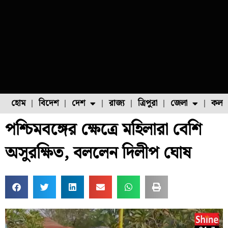
হোম
বিদেশ
দেশ
রাজ্য
ত্রিপুরা
জেলা
কলক
পশ্চিমবঙ্গের ক্ষেত্রে মহিলারা বেশি
ফুল চাষ
ফল চাষ
মাছ চাষ
উত্তর ২৪ পরগনা
পোল্ট্রি চাষ
অসুরক্ষিত, বললেন দিলীপ ঘোষ