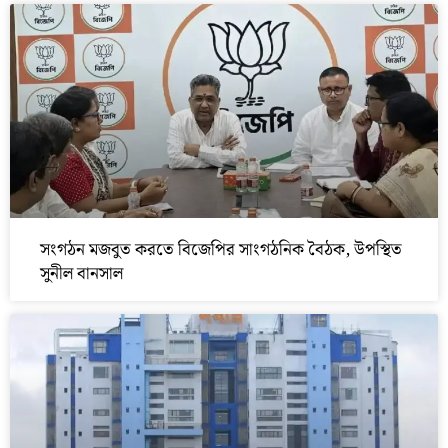
সংগঠন মজবুত করতে বিজেপির সাংগঠনিক বৈঠক, উপস্থিত
সুনীল বানসাল