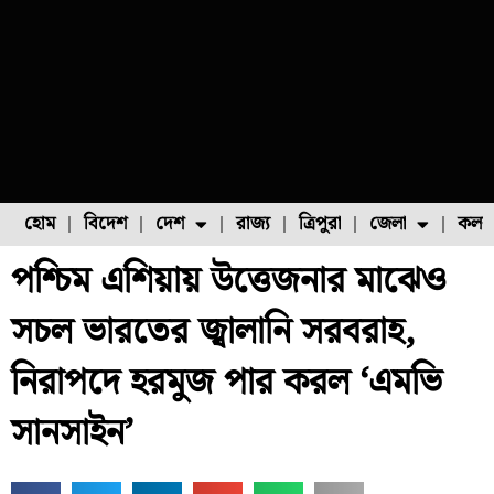
হোম
বিদেশ
দেশ
রাজ্য
ত্রিপুরা
জেলা
কলক
পশ্চিম এশিয়ায় উত্তেজনার মাঝেও
ফুল চাষ
ফল চাষ
মাছ চাষ
উত্তর ২৪ পরগনা
পোল্ট্রি চাষ
সচল ভারতের জ্বালানি সরবরাহ,
নিরাপদে হরমুজ পার করল ‘এমভি
সানসাইন’