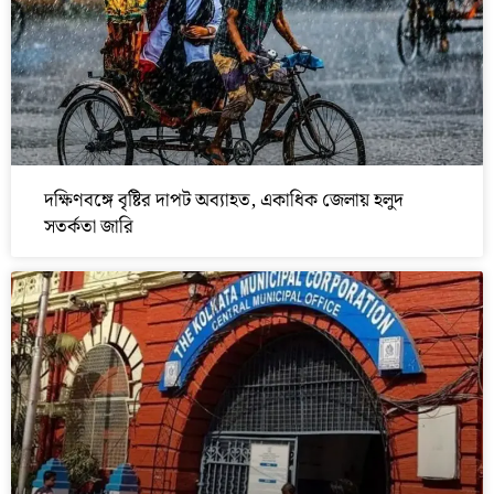
দক্ষিণবঙ্গে বৃষ্টির দাপট অব্যাহত, একাধিক জেলায় হলুদ
সতর্কতা জারি