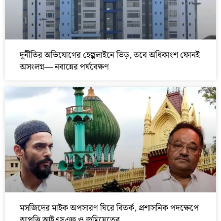
দুর্নীতির অভিযোগের হেল্পলাইনে ভিড়, তবে অধিকাংশ ফোনই
অসংলগ্ন— নবান্নের পর্যবেক্ষণ
মসজিদের মাইক অপসারণ ঘিরে বিতর্ক, প্রশাসনিক পদক্ষেপে
আপত্তি আইএসএফ ও জমিয়েতের