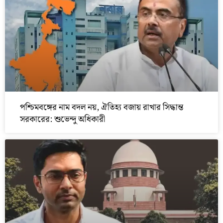
পশ্চিমবঙ্গের নাম বদল নয়, ঐতিহ্য বজায় রাখার সিদ্ধান্ত
সরকারের: শুভেন্দু অধিকারী