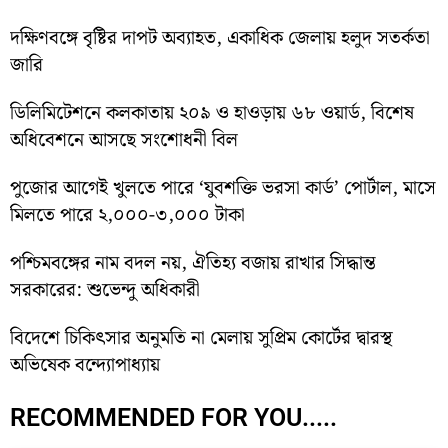
দক্ষিণবঙ্গে বৃষ্টির দাপট অব্যাহত, একাধিক জেলায় হলুদ সতর্কতা
জারি
ডিলিমিটেশনে কলকাতায় ২০৯ ও হাওড়ায় ৬৮ ওয়ার্ড, বিশেষ
অধিবেশনে আসছে সংশোধনী বিল
পুজোর আগেই খুলতে পারে ‘যুবশক্তি ভরসা কার্ড’ পোর্টাল, মাসে
মিলতে পারে ২,০০০-৩,০০০ টাকা
পশ্চিমবঙ্গের নাম বদল নয়, ঐতিহ্য বজায় রাখার সিদ্ধান্ত
সরকারের: শুভেন্দু অধিকারী
বিদেশে চিকিৎসার অনুমতি না মেলায় সুপ্রিম কোর্টের দ্বারস্থ
অভিষেক বন্দ্যোপাধ্যায়
RECOMMENDED FOR YOU.....