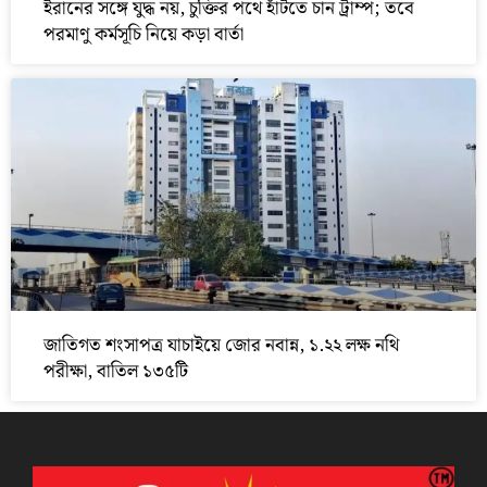
ইরানের সঙ্গে যুদ্ধ নয়, চুক্তির পথে হাঁটতে চান ট্রাম্প; তবে
পরমাণু কর্মসূচি নিয়ে কড়া বার্তা
জাতিগত শংসাপত্র যাচাইয়ে জোর নবান্ন, ১.২২ লক্ষ নথি
পরীক্ষা, বাতিল ১৩৫টি