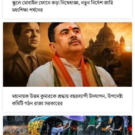
স্কুলে মোবাইল ফোনে কড়া নিষেধাজ্ঞা, নতুন নির্দেশ জারি
মধ্যশিক্ষা পর্ষদের
মহানায়ক উত্তম কুমারকে শ্রদ্ধায় বছরব্যাপী উদযাপন, উপদেষ্টা
কমিটি গঠন রাজ্য সরকারের