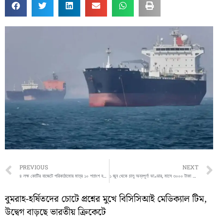
Prev
PREVIOUS
NEXT
৪ লক্ষ কোটির বাজেটে পরিকাঠামোয় মাত্র ১০ শতাংশ বরাদ্দ! অর্থ দফতরে ক্ষোভ মুখ্যসচিবের
১ জুন থেকে চালু অন্নপূর্ণা ভাণ্ডার, মাসে ৩০০০ টাকা পাবেন রাজ্যের মহিলারা
বুমরাহ-হর্ষিতদের চোটে প্রশ্নের মুখে বিসিসিআই মেডিক্যাল টিম,
উদ্বেগ বাড়ছে ভারতীয় ক্রিকেটে