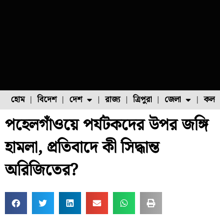
হোম
বিদেশ
দেশ
রাজ্য
ত্রিপুরা
জেলা
কলক
পহেলগাঁওয়ে পর্যটকদের উপর জঙ্গি
ফুল চাষ
ফল চাষ
মাছ চাষ
উত্তর ২৪ পরগনা
পোল্ট্রি চাষ
হামলা, প্রতিবাদে কী সিদ্ধান্ত
অরিজিতের?