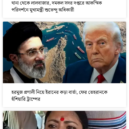
থানা থেকে লালবাজার, দমকল সদর দপ্তরে আকস্মিক
পরিদর্শনে মুখ্যমন্ত্রী শুভেন্দু অধিকারী
হরমুজ প্রণালী নিয়ে ইরানের কড়া বার্তা, ফের তেহরানকে
হুঁশিয়ারি ট্রাম্পের