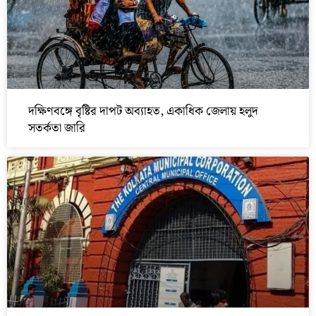
দক্ষিণবঙ্গে বৃষ্টির দাপট অব্যাহত, একাধিক জেলায় হলুদ
সতর্কতা জারি