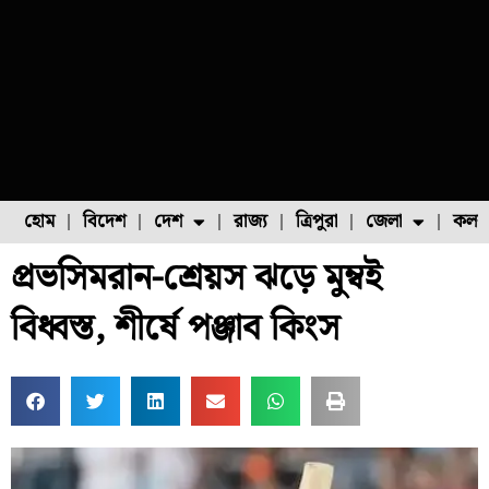
হোম
বিদেশ
দেশ
রাজ্য
ত্রিপুরা
জেলা
কলক
প্রভসিমরান-শ্রেয়স ঝড়ে মুম্বই
ফুল চাষ
ফল চাষ
মাছ চাষ
উত্তর ২৪ পরগনা
পোল্ট্রি চাষ
বিধ্বস্ত, শীর্ষে পঞ্জাব কিংস