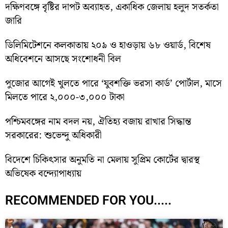
দক্ষিণবঙ্গে বৃষ্টির দাপট অব্যাহত, একাধিক জেলায় হলুদ সতর্কতা
জারি
ডিলিমিটেশনে কলকাতায় ২০৯ ও হাওড়ায় ৬৮ ওয়ার্ড, বিশেষ
অধিবেশনে আসছে সংশোধনী বিল
পুজোর আগেই খুলতে পারে ‘যুবশক্তি ভরসা কার্ড’ পোর্টাল, মাসে
মিলতে পারে ২,০০০-৩,০০০ টাকা
পশ্চিমবঙ্গের নাম বদল নয়, ঐতিহ্য বজায় রাখার সিদ্ধান্ত
সরকারের: শুভেন্দু অধিকারী
বিদেশে চিকিৎসার অনুমতি না মেলায় সুপ্রিম কোর্টের দ্বারস্থ
অভিষেক বন্দ্যোপাধ্যায়
RECOMMENDED FOR YOU.....