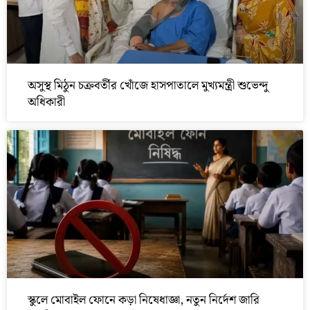
অসুস্থ মিঠুন চক্রবর্তীর খোঁজে হাসপাতালে মুখ্যমন্ত্রী শুভেন্দু
অধিকারী
স্কুলে মোবাইল ফোনে কড়া নিষেধাজ্ঞা, নতুন নির্দেশ জারি