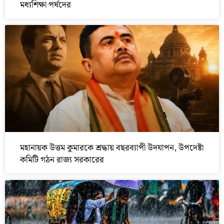
মধ্যশিক্ষা পর্ষদের
মহানায়ক উত্তম কুমারকে শ্রদ্ধায় বছরব্যাপী উদযাপন, উপদেষ্টা
কমিটি গঠন রাজ্য সরকারের