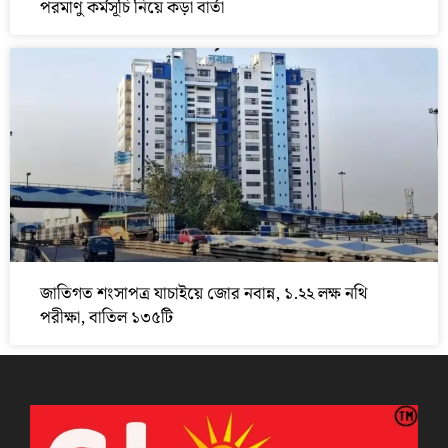
পরমাণু কর্মসূচি নিয়ে কড়া বার্তা
জাতিগত শংসাপত্র যাচাইয়ে জোর নবান্ন, ১.২২ লক্ষ নথি
পরীক্ষা, বাতিল ১৩৫টি