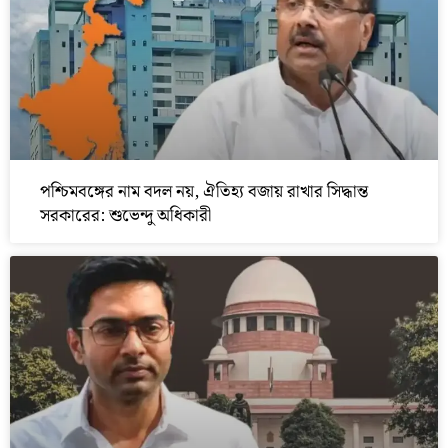
পশ্চিমবঙ্গের নাম বদল নয়, ঐতিহ্য বজায় রাখার সিদ্ধান্ত
সরকারের: শুভেন্দু অধিকারী