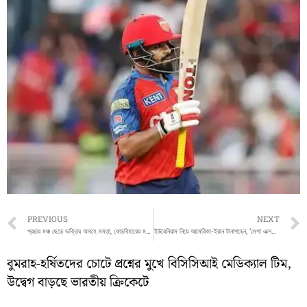
Prev
PREVIOUS
NEXT
প্রচার মঞ্চ ছেড়ে ভক্তির আবহে মমতা, কোচবিহারের মদনমোহন মন্দিরে পুজো
ইউরেনিয়াম নিয়ে আমেরিকা-ইরান টানাপড়েন, ‘মেগা এক্সক্যাভেটর’ মন্তব্যে নতুন বিতর্ক
বুমরাহ-হর্ষিতদের চোটে প্রশ্নের মুখে বিসিসিআই মেডিক্যাল টিম,
উদ্বেগ বাড়ছে ভারতীয় ক্রিকেটে