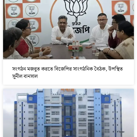
সংগঠন মজবুত করতে বিজেপির সাংগঠনিক বৈঠক, উপস্থিত
সুনীল বানসাল