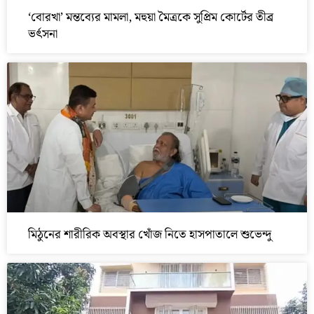
‘বোরখা’ মন্তব্যের মামলা, মহুয়া মৈত্রকে সুপ্রিম কোর্টের তীব্র
ভর্ৎসনা
মিঠুনের শারীরিক অবস্থার খোঁজ নিতে হাসপাতালে শুভেন্দু