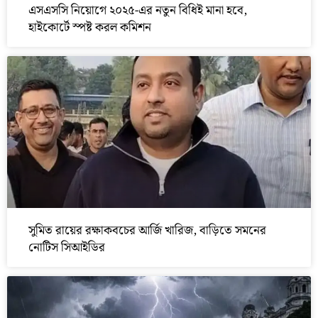
এসএসসি নিয়োগে ২০২৫-এর নতুন বিধিই মানা হবে,
হাইকোর্টে স্পষ্ট করল কমিশন
সুমিত রায়ের রক্ষাকবচের আর্জি খারিজ, বাড়িতে সমনের
নোটিস সিআইডির