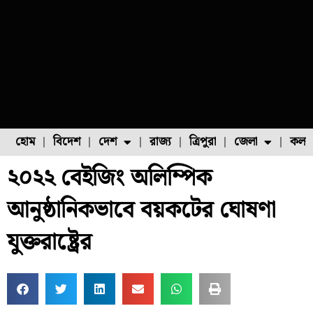
হোম
বিদেশ
দেশ
রাজ্য
ত্রিপুরা
জেলা
কলক
২০২২ বেইজিং অলিম্পিক
ফুল চাষ
ফল চাষ
মাছ চাষ
উত্তর ২৪ পরগনা
পোল্ট্রি চাষ
আনুষ্ঠানিকভাবে বয়কটের ঘোষণা
যুক্তরাষ্ট্রের