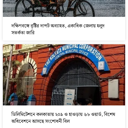
দক্ষিণবঙ্গে বৃষ্টির দাপট অব্যাহত, একাধিক জেলায় হলুদ
সতর্কতা জারি
ডিলিমিটেশনে কলকাতায় ২০৯ ও হাওড়ায় ৬৮ ওয়ার্ড, বিশেষ
অধিবেশনে আসছে সংশোধনী বিল