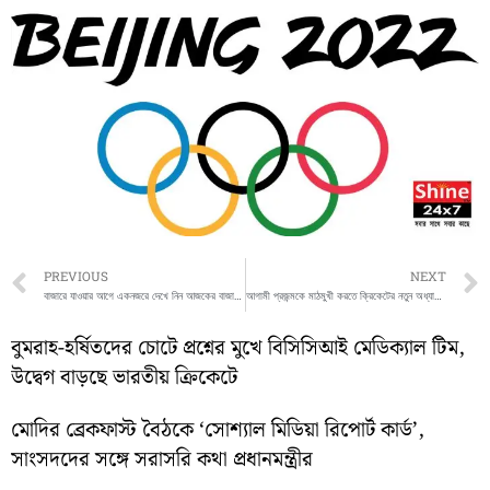
Prev
PREVIOUS
NEXT
বাজারে যাওয়ার আগে একনজরে দেখে নিন আজকের বাজার দর
আগামী প্রজন্মকে মাঠমুখী করতে ক্রিকেটের নতুন অধ্যায়ের সূচনা বসিরহাটে
বুমরাহ-হর্ষিতদের চোটে প্রশ্নের মুখে বিসিসিআই মেডিক্যাল টিম,
উদ্বেগ বাড়ছে ভারতীয় ক্রিকেটে
মোদির ব্রেকফাস্ট বৈঠকে ‘সোশ্যাল মিডিয়া রিপোর্ট কার্ড’,
সাংসদদের সঙ্গে সরাসরি কথা প্রধানমন্ত্রীর