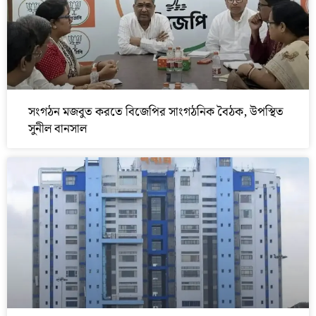
সংগঠন মজবুত করতে বিজেপির সাংগঠনিক বৈঠক, উপস্থিত
সুনীল বানসাল