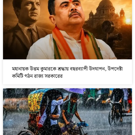
মহানায়ক উত্তম কুমারকে শ্রদ্ধায় বছরব্যাপী উদযাপন, উপদেষ্টা
কমিটি গঠন রাজ্য সরকারের