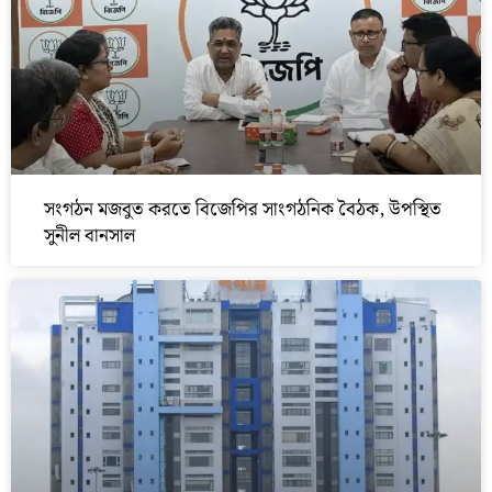
সংগঠন মজবুত করতে বিজেপির সাংগঠনিক বৈঠক, উপস্থিত
সুনীল বানসাল