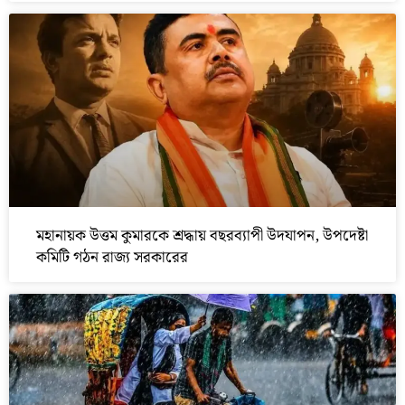
মহানায়ক উত্তম কুমারকে শ্রদ্ধায় বছরব্যাপী উদযাপন, উপদেষ্টা
কমিটি গঠন রাজ্য সরকারের