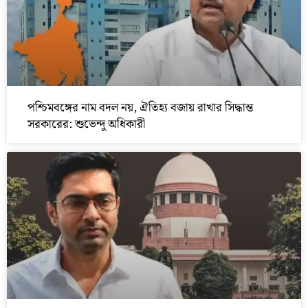
পশ্চিমবঙ্গের নাম বদল নয়, ঐতিহ্য বজায় রাখার সিদ্ধান্ত
সরকারের: শুভেন্দু অধিকারী