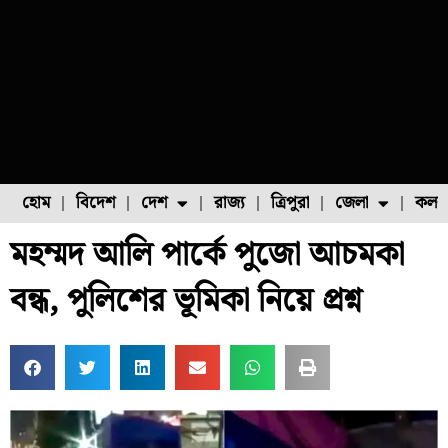
হোম
বিদেশ
দেশ
রাজ্য
ত্রিপুরা
জেলা
কলক
মহম্মদ আলি পার্কে পুজো আচমকা
ফুল চাষ
ফল চাষ
মাছ চাষ
উত্তর ২৪ পরগনা
পোল্ট্রি চাষ
বন্ধ, পুলিশের ভূমিকা নিয়ে প্রশ্ন