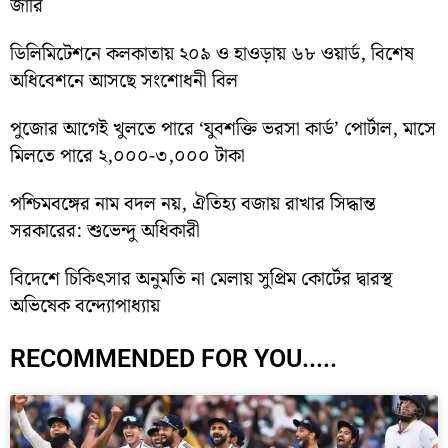
জারি
ডিলিমিটেশনে কলকাতায় ২০৯ ও হাওড়ায় ৬৮ ওয়ার্ড, বিশেষ
অধিবেশনে আসছে সংশোধনী বিল
পুজোর আগেই খুলতে পারে ‘যুবশক্তি ভরসা কার্ড’ পোর্টাল, মাসে
মিলতে পারে ২,০০০-৩,০০০ টাকা
পশ্চিমবঙ্গের নাম বদল নয়, ঐতিহ্য বজায় রাখার সিদ্ধান্ত
সরকারের: শুভেন্দু অধিকারী
বিদেশে চিকিৎসার অনুমতি না মেলায় সুপ্রিম কোর্টের দ্বারস্থ
অভিষেক বন্দ্যোপাধ্যায়
RECOMMENDED FOR YOU.....