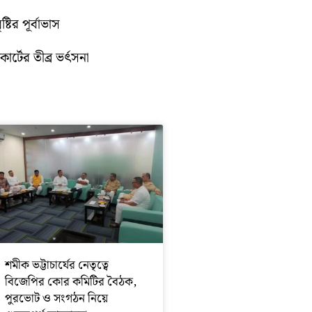
টির পূর্বাভাস
োর্টের তীব্র ভর্ৎসনা
শমীক ভট্টাচার্যের নেতৃত্বে
বিজেপির কোর কমিটির বৈঠক,
পুরভোট ও সংগঠন নিয়ে