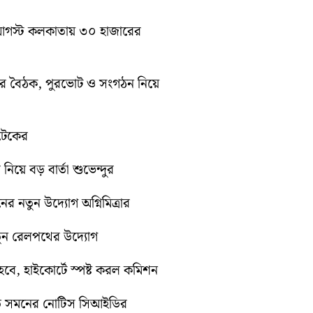
১০ আগস্ট কলকাতায় ৩০ হাজারের
িটির বৈঠক, পুরভোট ও সংগঠন নিয়ে
োটেকের
 নিয়ে বড় বার্তা শুভেন্দুর
নের নতুন উদ্যোগ অগ্নিমিত্রার
নতুন রেলপথের উদ্যোগ
ে, হাইকোর্টে স্পষ্ট করল কমিশন
়িতে সমনের নোটিস সিআইডির