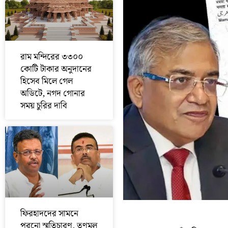
রাম মন্দিরের ৩৩০০
কোটি টাকার অনুদানের
হিসেব মিলে গেল
অডিটে, নগদ গোনার
সময় চুরির দাবি
ফিরহাদদের সামনে
পুরনো স্মৃতিচারণ, তৃণমূল