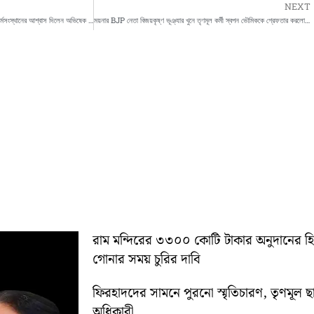
NEXT
বাঁকুড়ার শালতোড়ায় পাথর খাদান চালু, ২৫ হাজারের কর্মসংস্থানের আশ্বাস দিলেন অভিষেক বন্দ্যোপাধ্যায়
ময়নার BJP নেতা বিজয়কৃষ্ণ ভূঞ্যার খুনে তৃণমূল কর্মী স্বপন ভৌমিককে গ্রেফতার করলো NIA
রাম মন্দিরের ৩৩০০ কোটি টাকার অনুদানের 
গোনার সময় চুরির দাবি
ফিরহাদদের সামনে পুরনো স্মৃতিচারণ, তৃণমূল ছ
অধিকারী