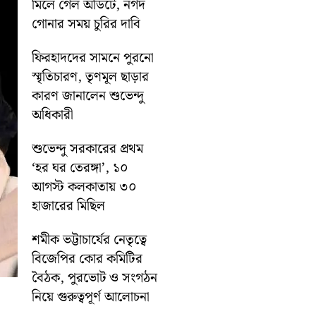
মিলে গেল অডিটে, নগদ
গোনার সময় চুরির দাবি
ফিরহাদদের সামনে পুরনো
স্মৃতিচারণ, তৃণমূল ছাড়ার
কারণ জানালেন শুভেন্দু
অধিকারী
শুভেন্দু সরকারের প্রথম
‘হর ঘর তেরঙ্গা’, ১০
আগস্ট কলকাতায় ৩০
হাজারের মিছিল
শমীক ভট্টাচার্যের নেতৃত্বে
বিজেপির কোর কমিটির
বৈঠক, পুরভোট ও সংগঠন
নিয়ে গুরুত্বপূর্ণ আলোচনা