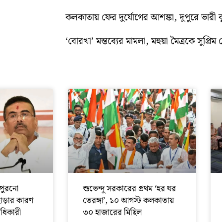
কলকাতায় ফের দুর্যোগের আশঙ্কা, দুপুরে ভারী বৃষ্
‘বোরখা’ মন্তব্যের মামলা, মহুয়া মৈত্রকে সুপ্রিম ক
পুরনো
শুভেন্দু সরকারের প্রথম ‘হর ঘর
ছাড়ার কারণ
তেরঙ্গা’, ১০ আগস্ট কলকাতায়
অধিকারী
৩০ হাজারের মিছিল