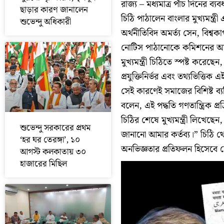
রাজ্য – মধ্যমাত্র পাঁচ দিনের 
ছাড়ার কারণ জানালেন
চিঠি পাঠালেন বাংলার মুখ্যমন্ত্র
শুভেন্দু অধিকারী
অর্থনীতিবিদ অমর্ত্য সেন, বিশ্ব
নোটিস পাঠানোকে কমিশনের অম
মুখ্যমন্ত্রী চিঠিতে স্পষ্ট করে
প্রযুক্তিনির্ভর এবং তথ্যভিত্তিক 
সেই কারণেই সমাজের বিশিষ্ট ব্য
বলেন, এই পদ্ধতি গণতান্ত্রিক প্রক
চিঠির শেষে মুখ্যমন্ত্রী লিখেছ
শুভেন্দু সরকারের প্রথম
জানানো আমার কর্তব্য।” চিঠি থ
‘হর ঘর তেরঙ্গা’, ১০
অনভিজ্ঞতার প্রতিফলন হিসেবে 
আগস্ট কলকাতায় ৩০
হাজারের মিছিল