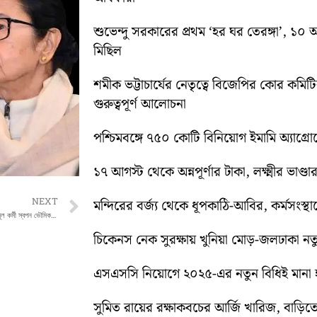
শুভেন্দু সরকারের প্রথম ‘হর ঘর তেরঙ্গা’, 
মিছিল
শমীক ভট্টাচার্যের নেতৃত্বে বিজেপির কোর কম
গুরুত্বপূর্ণ আলোচনা
পশ্চিমবঙ্গে ৭৫০ কোটি বিনিয়োগ ইমামি অ্যাগ্র
১৭ আগস্ট থেকে অন্নপূর্ণার টাকা, লক্ষ্মীর ভাণ্ডার
Next
NEXT
মন্দিরের বর্জ্য থেকে ধূপকাঠি-আবির, কর্মসংস্থা
ময়নার BJP নেতা বিজয়কৃষ্ণ ভূঞ্যার খুনে তৃণমূল কর্মী স্বপন ভৌমিককে গ্রেফতার করলো NIA
চিকেনস নেক সুরক্ষায় খুনিয়া মোড়-জলঢাকা 
এসএসসি নিয়োগে ২০২৫-এর নতুন বিধিই মানা হব
সুমিত রায়ের রক্ষাকবচের আর্জি খারিজ, বাড