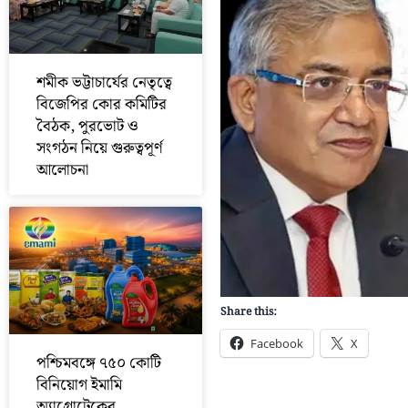
শমীক ভট্টাচার্যের নেতৃত্বে
বিজেপির কোর কমিটির
বৈঠক, পুরভোট ও
সংগঠন নিয়ে গুরুত্বপূর্ণ
আলোচনা
Share this:
Facebook
X
পশ্চিমবঙ্গে ৭৫০ কোটি
বিনিয়োগ ইমামি
অ্যাগ্রোটেকের