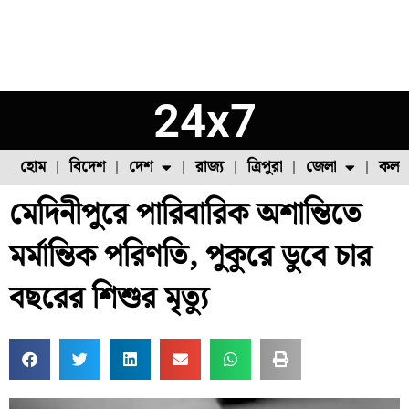
24x7
হোম
বিদেশ
দেশ
রাজ্য
ত্রিপুরা
জেলা
কলক
মেদিনীপুরে পারিবারিক অশান্তিতে
ফুল চাষ
ফল চাষ
মাছ চাষ
উত্তর ২৪ পরগনা
পোল্ট্রি চাষ
মর্মান্তিক পরিণতি, পুকুরে ডুবে চার
বছরের শিশুর মৃত্যু