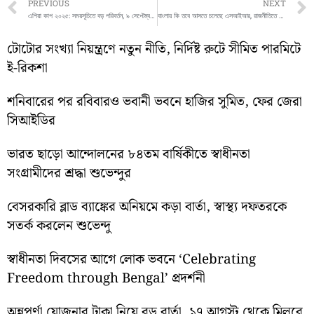
Prev
PREVIOUS
NEXT
এশিয়া কাপ ২০২৫: সময়সূচিতে বড় পরিবর্তন, ৯ সেপ্টেম্বর থেকে শুরু টুর্নামেন্ট
বাংলায় কি তবে আসতে চলেছে এসআইআর, রাজনীতিতে তীব্র চাপানউতোর
টোটোর সংখ্যা নিয়ন্ত্রণে নতুন নীতি, নির্দিষ্ট রুটে সীমিত পারমিটে
ই-রিকশা
শনিবারের পর রবিবারও ভবানী ভবনে হাজির সুমিত, ফের জেরা
সিআইডির
ভারত ছাড়ো আন্দোলনের ৮৪তম বার্ষিকীতে স্বাধীনতা
সংগ্রামীদের শ্রদ্ধা শুভেন্দুর
বেসরকারি ব্লাড ব্যাঙ্কের অনিয়মে কড়া বার্তা, স্বাস্থ্য দফতরকে
সতর্ক করলেন শুভেন্দু
স্বাধীনতা দিবসের আগে লোক ভবনে ‘Celebrating
Freedom through Bengal’ প্রদর্শনী
অন্নপূর্ণা যোজনার টাকা নিয়ে বড় বার্তা, ১৭ আগস্ট থেকে মিলবে