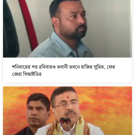
শনিবারের পর রবিবারও ভবানী ভবনে হাজির সুমিত, ফের
জেরা সিআইডির