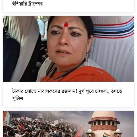
হুঁশিয়ারি ট্রাম্পের
টাকার লোভে নাবালকদের রক্তদান! দুর্গাপুরে চাঞ্চল্য, তদন্তে
পুলিশ