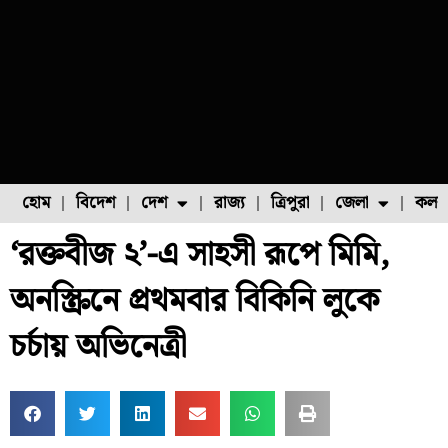
হোম
বিদেশ
দেশ
রাজ্য
ত্রিপুরা
জেলা
কলক
‘রক্তবীজ ২’-এ সাহসী রূপে মিমি,
ফুল চাষ
ফল চাষ
মাছ চাষ
উত্তর ২৪ পরগনা
পোল্ট্রি চাষ
অনস্ক্রিনে প্রথমবার বিকিনি লুকে
চর্চায় অভিনেত্রী