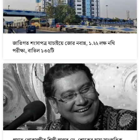
জাতিগত শংসাপত্র যাচাইয়ে জোর নবান্ন, ১.২২ লক্ষ নথি
পরীক্ষা, বাতিল ১৩৫টি