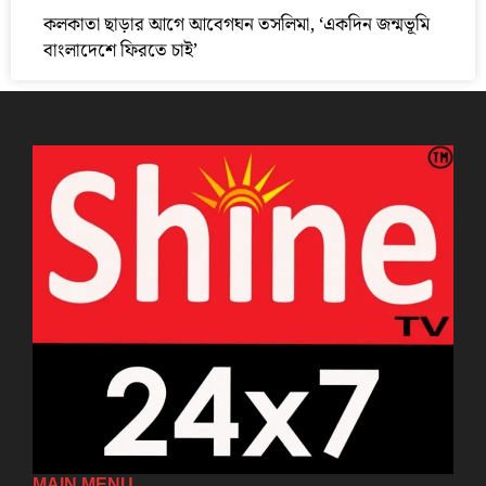
কলকাতা ছাড়ার আগে আবেগঘন তসলিমা, ‘একদিন জন্মভূমি
বাংলাদেশে ফিরতে চাই’
MAIN MENU