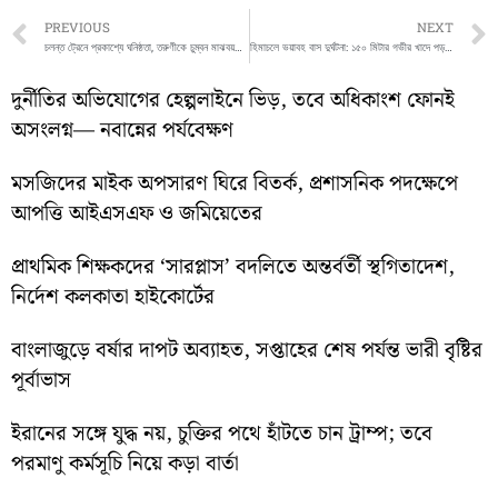
Prev
PREVIOUS
NEXT
চলন্ত ট্রেনে প্রকাশ্যে ঘনিষ্ঠতা, তরুণীকে চুম্বন মাঝবয়সির!
হিমাচলে ভয়াবহ বাস দুর্ঘটনা: ১৫০ মিটার গভীর খাদে পড়ল HRTC বাস, বহু হতাহতের আশঙ্কা
দুর্নীতির অভিযোগের হেল্পলাইনে ভিড়, তবে অধিকাংশ ফোনই
অসংলগ্ন— নবান্নের পর্যবেক্ষণ
মসজিদের মাইক অপসারণ ঘিরে বিতর্ক, প্রশাসনিক পদক্ষেপে
আপত্তি আইএসএফ ও জমিয়েতের
প্রাথমিক শিক্ষকদের ‘সারপ্লাস’ বদলিতে অন্তর্বর্তী স্থগিতাদেশ,
নির্দেশ কলকাতা হাইকোর্টের
বাংলাজুড়ে বর্ষার দাপট অব্যাহত, সপ্তাহের শেষ পর্যন্ত ভারী বৃষ্টির
পূর্বাভাস
ইরানের সঙ্গে যুদ্ধ নয়, চুক্তির পথে হাঁটতে চান ট্রাম্প; তবে
পরমাণু কর্মসূচি নিয়ে কড়া বার্তা