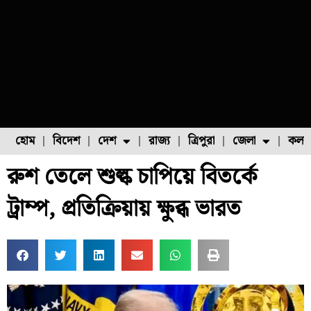
হোম
বিদেশ
দেশ
রাজ্য
ত্রিপুরা
জেলা
কলক
রুশ তেলে শুল্ক চাপিয়ে বিতর্কে
ফুল চাষ
ফল চাষ
মাছ চাষ
উত্তর ২৪ পরগনা
পোল্ট্রি চাষ
ট্রাম্প, প্রতিক্রিয়ায় ক্ষুব্ধ ভারত