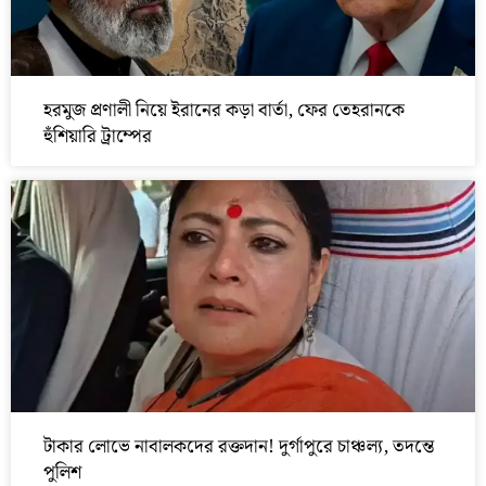
হরমুজ প্রণালী নিয়ে ইরানের কড়া বার্তা, ফের তেহরানকে
হুঁশিয়ারি ট্রাম্পের
টাকার লোভে নাবালকদের রক্তদান! দুর্গাপুরে চাঞ্চল্য, তদন্তে
পুলিশ