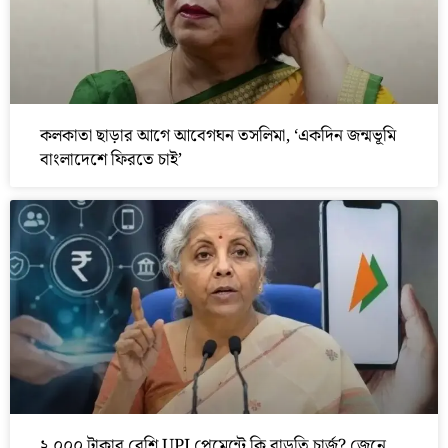
কলকাতা ছাড়ার আগে আবেগঘন তসলিমা, ‘একদিন জন্মভূমি
বাংলাদেশে ফিরতে চাই’
২,০০০ টাকার বেশি UPI পেমেন্টে কি বাড়তি চার্জ? জেনে