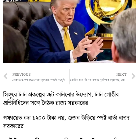
Prev
PREVIOUS
NEXT
লোকসভায় পেশ হতে চলেছে ন্যাশনাল স্পোর্টস গভর্নেন্স বিল, সংসদে অচলাবস্থা নিয়ে উদ্বেগ
একাধিক জাল নথি-সহ বাগদায় গৃহশিক্ষক গ্রেফতার, চাঞ্চল্য এলাকায়
সিঙ্গুরে টাটা প্রকল্পের জট কাটানোর উদ্যোগ, টাটা গোষ্ঠীর
প্রতিনিধিদের সঙ্গে বৈঠক রাজ্য সরকারের
পঞ্চায়েত কর ১২০০ টাকা নয়, গুজব উড়িয়ে স্পষ্ট বার্তা রাজ্য
সরকারের