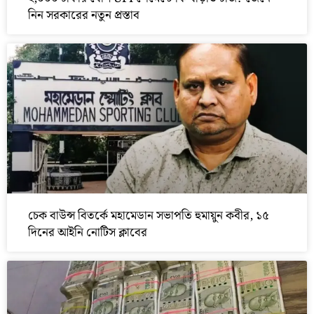
নিন সরকারের নতুন প্রস্তাব
চেক বাউন্স বিতর্কে মহামেডান সভাপতি হুমায়ুন কবীর, ১৫
দিনের আইনি নোটিস ক্লাবের