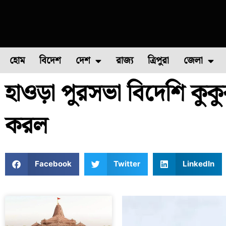
হোম
বিদেশ
দেশ
রাজ্য
ত্রিপুরা
জেলা
হাওড়া পুরসভা বিদেশি কুক
ফুল চাষ
ফল চাষ
মাছ চাষ
উত্তর ২৪ পরগন
পোল্ট্রি চ
করল
Facebook
Twitter
LinkedIn