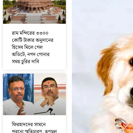
রাম মন্দিরের ৩৩০০
কোটি টাকার অনুদানের
হিসেব মিলে গেল
অডিটে, নগদ গোনার
সময় চুরির দাবি
ফিরহাদদের সামনে
পুরনো স্মৃতিচারণ, তৃণমূল