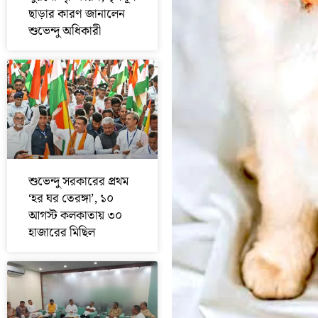
ছাড়ার কারণ জানালেন
শুভেন্দু অধিকারী
শুভেন্দু সরকারের প্রথম
‘হর ঘর তেরঙ্গা’, ১০
আগস্ট কলকাতায় ৩০
হাজারের মিছিল