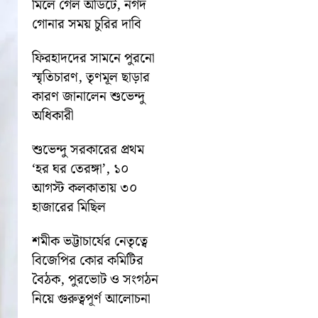
মিলে গেল অডিটে, নগদ
গোনার সময় চুরির দাবি
ফিরহাদদের সামনে পুরনো
স্মৃতিচারণ, তৃণমূল ছাড়ার
কারণ জানালেন শুভেন্দু
অধিকারী
শুভেন্দু সরকারের প্রথম
‘হর ঘর তেরঙ্গা’, ১০
আগস্ট কলকাতায় ৩০
হাজারের মিছিল
শমীক ভট্টাচার্যের নেতৃত্বে
বিজেপির কোর কমিটির
বৈঠক, পুরভোট ও সংগঠন
নিয়ে গুরুত্বপূর্ণ আলোচনা