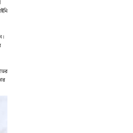
ী
আইনি
ন।
র
রাডর
ভার