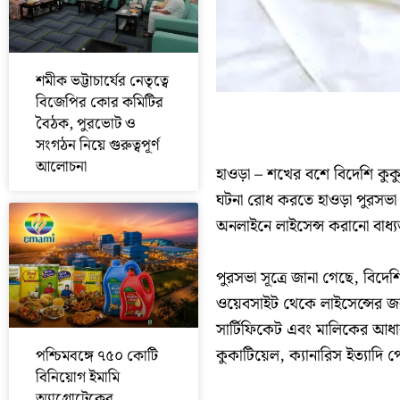
শমীক ভট্টাচার্যের নেতৃত্বে
বিজেপির কোর কমিটির
বৈঠক, পুরভোট ও
সংগঠন নিয়ে গুরুত্বপূর্ণ
আলোচনা
হাওড়া – শখের বশে বিদেশি কুকু
ঘটনা রোধ করতে হাওড়া পুরসভা
অনলাইনে লাইসেন্স করানো বাধ্য
পুরসভা সূত্রে জানা গেছে, বিদে
ওয়েবসাইট থেকে লাইসেন্সের 
সার্টিফিকেট এবং মালিকের আধার
কুকাটিয়েল, ক্যানারিস ইত্যাদি প
পশ্চিমবঙ্গে ৭৫০ কোটি
বিনিয়োগ ইমামি
অ্যাগ্রোটেকের