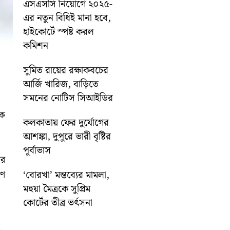
এসএসসি নিয়োগে ২০২৫-
এর নতুন বিধিই মানা হবে,
হাইকোর্টে স্পষ্ট করল
কমিশন
সুমিত রায়ের রক্ষাকবচের
আর্জি খারিজ, বাড়িতে
সমনের নোটিস সিআইডির
কে
কলকাতায় ফের দুর্যোগের
আশঙ্কা, দুপুরে ভারী বৃষ্টির
পূর্বাভাস
ার
‘বোরখা’ মন্তব্যের মামলা,
রণ
মহুয়া মৈত্রকে সুপ্রিম
কোর্টের তীব্র ভর্ৎসনা