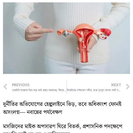
Prev
PREVIOUS
NEXT
বেআইনি মাদ্রাসা নিয়ে কড়া বার্তা রাজ্য সরকারের, ‘জিরো টলারেন্স’ নীতির ঘোষণা মন্ত্রী ক্ষুদিরাম টুডুর
থিয়েটারের দর্শকাসনে শমীক, মঞ্চে তৃণমূল সাংসদ পার্থ! শহরে জোর চর্চা শিল্প ও রাজনীতির সমীকরণ নিয়ে
দুর্নীতির অভিযোগের হেল্পলাইনে ভিড়, তবে অধিকাংশ ফোনই
অসংলগ্ন— নবান্নের পর্যবেক্ষণ
মসজিদের মাইক অপসারণ ঘিরে বিতর্ক, প্রশাসনিক পদক্ষেপে