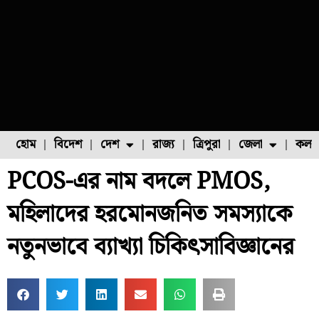
হোম
বিদেশ
দেশ
রাজ্য
ত্রিপুরা
জেলা
কলক
PCOS-এর নাম বদলে PMOS,
ফুল চাষ
ফল চাষ
মাছ চাষ
উত্তর ২৪ পরগনা
পোল্ট্রি চাষ
মহিলাদের হরমোনজনিত সমস্যাকে
নতুনভাবে ব্যাখ্যা চিকিৎসাবিজ্ঞানের