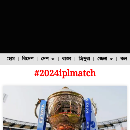
হোম
বিদেশ
দেশ
রাজ্য
ত্রিপুরা
জেলা
কলক
#2024iplmatch
ফুল চাষ
ফল চাষ
মাছ চাষ
উত্তর ২৪ পরগনা
পোল্ট্রি চাষ