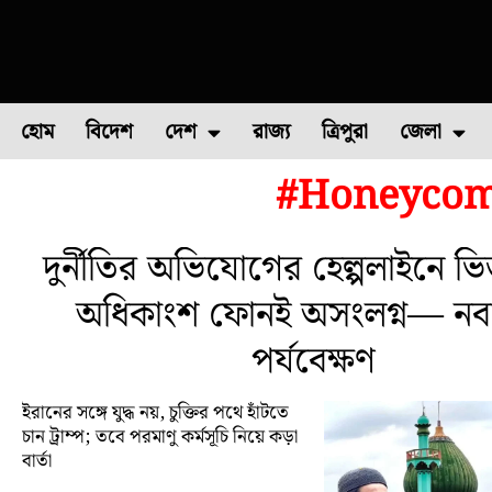
হোম
বিদেশ
দেশ
রাজ্য
ত্রিপুরা
জেলা
#Honeycom
ফুল চাষ
ফল চাষ
মাছ চাষ
উত্তর ২৪ পরগন
পোল্ট্রি চ
দুর্নীতির অভিযোগের হেল্পলাইনে ভি
অধিকাংশ ফোনই অসংলগ্ন— নবান
পর্যবেক্ষণ
ইরানের সঙ্গে যুদ্ধ নয়, চুক্তির পথে হাঁটতে
চান ট্রাম্প; তবে পরমাণু কর্মসূচি নিয়ে কড়া
বার্তা