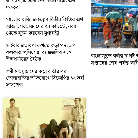
উদ্যোগ, প্রক্রিয়া শুরু করল রাজ্য অর্থ
দফতর
‘বাংলার বাড়ি’ প্রকল্পের দ্বিতীয় কিস্তির অর্থ
আজ উপভোক্তাদের অ্যাকাউন্টে, নবান্ন
থেকে সূচনা করবেন মুখ্যমন্ত্রী
সাইবার প্রতারণা রুখতে কড়া পদক্ষেপ
কলকাতা পুলিশের, ব্যাঙ্কগুলির সঙ্গে
বাংলাজুড়ে বর্ষার দাপট 
উচ্চপর্যায়ের বৈঠক
সপ্তাহের শেষ পর্যন্ত ভারী 
শমীক ভট্টাচার্যের কড়া বার্তার পর
তোলাবাজির অভিযোগে বিজেপির ২২ কর্মী
সাসপেন্ড