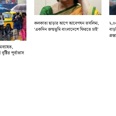
কলকাতা ছাড়ার আগে আবেগঘন তসলিমা,
২,০
‘একদিন জন্মভূমি বাংলাদেশে ফিরতে চাই’
বাড
প্রস্
অব্যাহত,
বৃষ্টির পূর্বাভাস