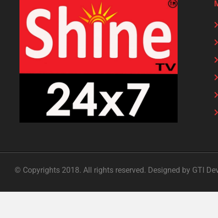
© Copyrights 2018. All rights reserved. Designed by GTI De