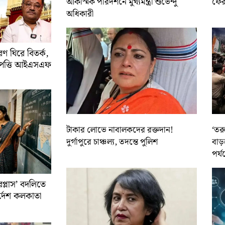
আকস্মিক পরিদর্শনে মুখ্যমন্ত্রী শুভেন্দু
ফের 
অধিকারী
 ঘিরে বিতর্ক,
আপত্তি আইএসএফ
টাকার লোভে নাবালকদের রক্তদান!
‘তর
দুর্গাপুরে চাঞ্চল্য, তদন্তে পুলিশ
বাড়
পর্য
রপ্লাস’ বদলিতে
নির্দেশ কলকাতা