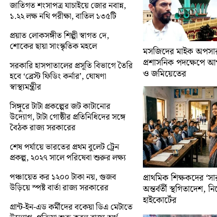
জাতিগত শংসাপত্র যাচাইয়ে জোর নবান্ন,
১.২২ লক্ষ নথি পরীক্ষা, বাতিল ১৩৫টি
প্রয়াত লোকসঙ্গীত শিল্পী স্বাগত দে,
শোকের ছায়া সাংস্কৃতিক মহলে
মসজিদের মাইক অপসারণ
প্রশাসনিক পদক্ষেপে 
সরকারি হাসপাতালের প্রসূতি বিভাগে তৈরি
ও জমিয়েতের
হবে ‘ব্রেস্ট ফিডিং কর্নার’, ঘোষণা
স্বাস্থ্যমন্ত্রীর
সিঙ্গুরে টাটা প্রকল্পের জট কাটানোর
উদ্যোগ, টাটা গোষ্ঠীর প্রতিনিধিদের সঙ্গে
বৈঠক রাজ্য সরকারের
শেষ পর্যায়ে ভারতের প্রথম বুলেট ট্রেন
প্রকল্প, ২০২৭ সালে পরিষেবা শুরুর লক্ষ্য
পঞ্চায়েত কর ১২০০ টাকা নয়, গুজব
প্রাথমিক শিক্ষকদের ‘সা
উড়িয়ে স্পষ্ট বার্তা রাজ্য সরকারের
অন্তর্বর্তী স্থগিতাদেশ, 
হাইকোর্টের
গ্রান্ট-ইন-এড কর্মীদের বকেয়া ডিএ মেটাতে