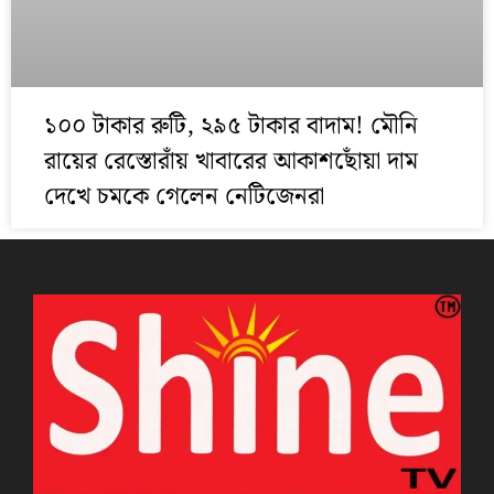
১০০ টাকার রুটি, ২৯৫ টাকার বাদাম! মৌনি
রায়ের রেস্তোরাঁয় খাবারের আকাশছোঁয়া দাম
দেখে চমকে গেলেন নেটিজেনরা