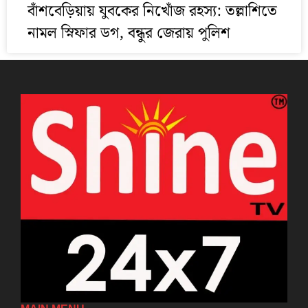
বাঁশবেড়িয়ায় যুবকের নিখোঁজ রহস্য: তল্লাশিতে
নামল স্নিফার ডগ, বন্ধুর জেরায় পুলিশ