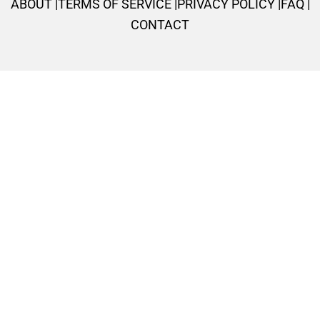
ABOUT |
TERMS OF SERVICE |
PRIVACY POLICY |
FAQ |
-
m
t
CONTACT
f