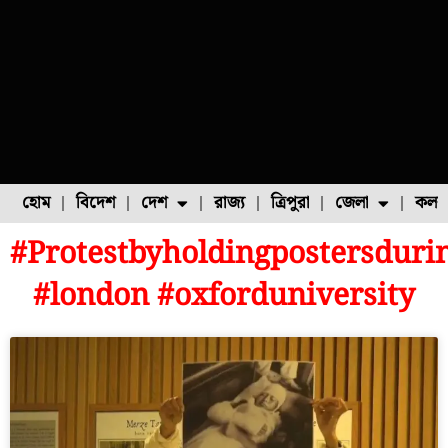
হোম
বিদেশ
দেশ
রাজ্য
ত্রিপুরা
জেলা
কলক
#Protestbyholdingpostersduri
ফুল চাষ
ফল চাষ
মাছ চাষ
উত্তর ২৪ পরগনা
পোল্ট্রি চাষ
#london #oxforduniversity