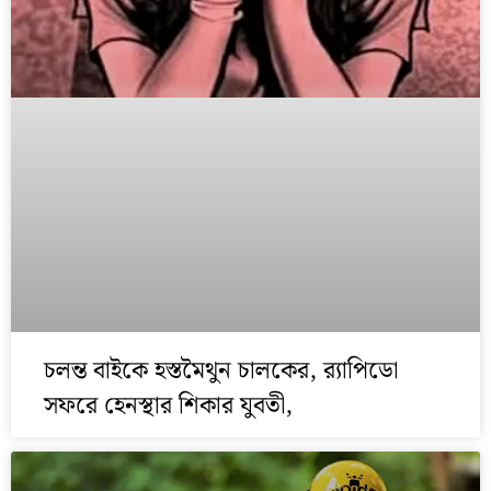
চলন্ত বাইকে হস্তমৈথুন চালকের, র‌্যাপিডো
সফরে হেনস্থার শিকার যুবতী,