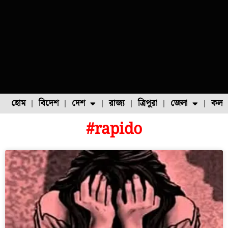
হোম
বিদেশ
দেশ
রাজ্য
ত্রিপুরা
জেলা
কলক
#rapido
ফুল চাষ
ফল চাষ
মাছ চাষ
উত্তর ২৪ পরগনা
পোল্ট্রি চাষ