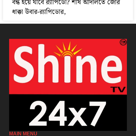
বন্ধ হয়ে যাবে ব়্যাপিডো? শীর্ষ আদালতে জোর
ধাক্কা উবার-ব়্যাপিডোর,
MAIN MENU