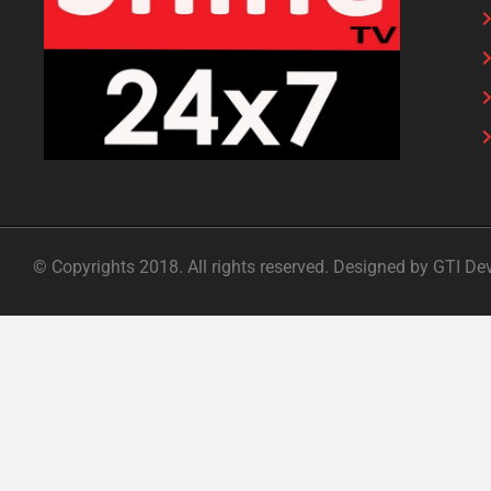
© Copyrights 2018. All rights reserved. Designed by GTI De