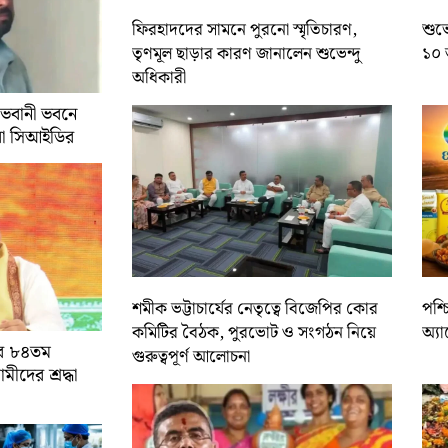
ফিরহাদদের সামনে পুরনো স্মৃতিচারণ,
শুভে
তৃণমূল ছাড়ার কারণ জানালেন শুভেন্দু
১০ 
অধিকারী
 ভবানী ভবনে
রা সিআইডির
শমীক ভট্টাচার্যের নেতৃত্বে বিজেপির কোর
পশ্
কমিটির বৈঠক, পুরভোট ও সংগঠন নিয়ে
অ্য
ের ৮৪তম
গুরুত্বপূর্ণ আলোচনা
ামীদের শ্রদ্ধা