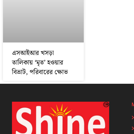
এসআইআর খসড়া
তালিকায় ‘মৃত’ হওয়ার
বিভ্রাট, পরিবারের ক্ষোভ