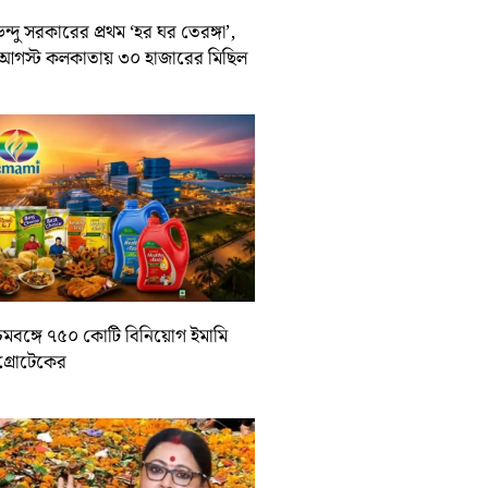
ন্দু সরকারের প্রথম ‘হর ঘর তেরঙ্গা’,
আগস্ট কলকাতায় ৩০ হাজারের মিছিল
চিমবঙ্গে ৭৫০ কোটি বিনিয়োগ ইমামি
াগ্রোটেকের