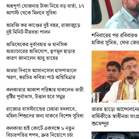
অন্নপূর্ণা যোজনার টাকা নিয়ে বড় বার্তা, ১৭
আগস্ট থেকে মিলবে সুবিধা
আরজি কর কাণ্ডের দুই বছর, রাজ্যজুড়ে
দুই মিনিট নীরবতা পালন
শনিবারের পর রবিবারও
হাজির সুমিত, ফের জে
অভিষেকের দুর্ব্যবহার ও মানসিক
অত্যাচারের অভিযোগ, তৃণমূল ছাড়ার
কারণ জানালেন আবু তাহের
অভয়া দিবসে আসানসোল হাসপাতালে
স্মরণ, স্বরচিত কবিতা পাঠ অগ্নিমিত্রার
কলকাতার আকাশ পরিষ্কার থাকলেও ভারী
বৃষ্টির পূর্বাভাস, উত্তাল হবে সমুদ্র
রাজ্যের বাসস্ট্যান্ডের চেহারা বদলাবে,
ভারত ছাড়ো আন্দোলন
মহিলা-শিশুদের জন্য থাকবে বিশেষ সুবিধা
বার্ষিকীতে স্বাধীনতা সংগ্র
শুভেন্দুর
কলকাতা হাই কোর্টে একসঙ্গে ৮ নতুন
বিচারপতির শপথ, দ্রুত নিয়োগে চর্চা