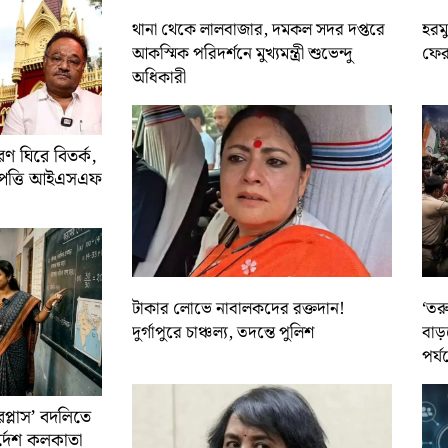
থানা থেকে লালবাজার, দমকল সদর দপ্তরে
হরমু
আকস্মিক পরিদর্শনে মুখ্যমন্ত্রী শুভেন্দু
ফের 
অধিকারী
 ঘিরে বিতর্ক,
আপত্তি আইএসএফ
টাকার লোভে নাবালকদের রক্তদান!
‘তর
দুর্গাপুরে চাঞ্চল্য, তদন্তে পুলিশ
বাড়
পর্য
রপ্লাস’ বদলিতে
নির্দেশ কলকাতা