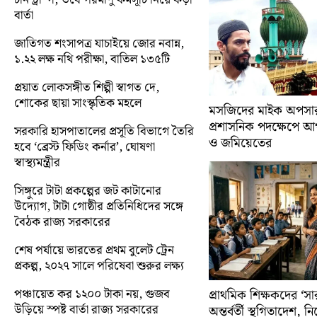
বার্তা
জাতিগত শংসাপত্র যাচাইয়ে জোর নবান্ন,
১.২২ লক্ষ নথি পরীক্ষা, বাতিল ১৩৫টি
প্রয়াত লোকসঙ্গীত শিল্পী স্বাগত দে,
শোকের ছায়া সাংস্কৃতিক মহলে
মসজিদের মাইক অপসারণ
প্রশাসনিক পদক্ষেপে 
সরকারি হাসপাতালের প্রসূতি বিভাগে তৈরি
ও জমিয়েতের
হবে ‘ব্রেস্ট ফিডিং কর্নার’, ঘোষণা
স্বাস্থ্যমন্ত্রীর
সিঙ্গুরে টাটা প্রকল্পের জট কাটানোর
উদ্যোগ, টাটা গোষ্ঠীর প্রতিনিধিদের সঙ্গে
বৈঠক রাজ্য সরকারের
শেষ পর্যায়ে ভারতের প্রথম বুলেট ট্রেন
প্রকল্প, ২০২৭ সালে পরিষেবা শুরুর লক্ষ্য
পঞ্চায়েত কর ১২০০ টাকা নয়, গুজব
প্রাথমিক শিক্ষকদের ‘সা
উড়িয়ে স্পষ্ট বার্তা রাজ্য সরকারের
অন্তর্বর্তী স্থগিতাদেশ, 