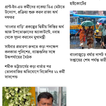
হাইকোর্টের
গ্রান্ট-ইন-এড কর্মীদের বকেয়া ডিএ মেটাতে
উদ্যোগ, প্রক্রিয়া শুরু করল রাজ্য অর্থ
দফতর
‘বাংলার বাড়ি’ প্রকল্পের দ্বিতীয় কিস্তির অর্থ
আজ উপভোক্তাদের অ্যাকাউন্টে, নবান্ন
থেকে সূচনা করবেন মুখ্যমন্ত্রী
সাইবার প্রতারণা রুখতে কড়া পদক্ষেপ
কলকাতা পুলিশের, ব্যাঙ্কগুলির সঙ্গে
বাংলাজুড়ে বর্ষার দাপট 
উচ্চপর্যায়ের বৈঠক
সপ্তাহের শেষ পর্যন্ত ভারী 
শমীক ভট্টাচার্যের কড়া বার্তার পর
তোলাবাজির অভিযোগে বিজেপির ২২ কর্মী
সাসপেন্ড