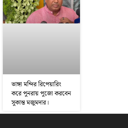
ভাঙ্গা মন্দির রিপেয়ারিং
করে পুনরায় পুজো করবেন
সুকান্ত মজুমদার।