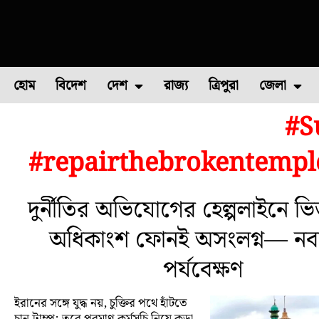
হোম
বিদেশ
দেশ
রাজ্য
ত্রিপুরা
জেলা
#S
ফুল চাষ
ফল চাষ
মাছ চাষ
উত্তর ২৪ পরগন
পোল্ট্রি চ
#repairthebrokentemp
দুর্নীতির অভিযোগের হেল্পলাইনে ভি
অধিকাংশ ফোনই অসংলগ্ন— নবান
পর্যবেক্ষণ
ইরানের সঙ্গে যুদ্ধ নয়, চুক্তির পথে হাঁটতে
চান ট্রাম্প; তবে পরমাণু কর্মসূচি নিয়ে কড়া