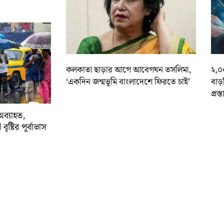
কলকাতা ছাড়ার আগে আবেগঘন তসলিমা,
২,০
‘একদিন জন্মভূমি বাংলাদেশে ফিরতে চাই’
বাড
প্রস্
অব্যাহত,
বৃষ্টির পূর্বাভাস