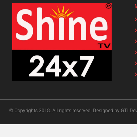
© Copyrights 2018. All rights reserved. Designed by GTI De