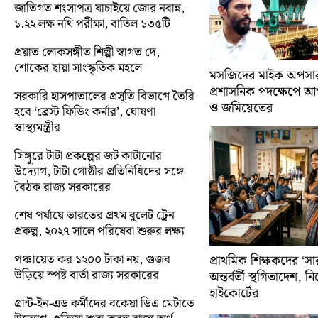
জাতিগত শংসাপত্র যাচাইয়ে জোর নবান্ন,
১.২২ লক্ষ নথি পরীক্ষা, বাতিল ১৩৫টি
প্রয়াত লোকসঙ্গীত শিল্পী স্বাগত দে,
শোকের ছায়া সাংস্কৃতিক মহলে
মসজিদের মাইক অপসারণ
প্রশাসনিক পদক্ষেপে 
সরকারি হাসপাতালের প্রসূতি বিভাগে তৈরি
ও জমিয়েতের
হবে ‘ব্রেস্ট ফিডিং কর্নার’, ঘোষণা
স্বাস্থ্যমন্ত্রীর
সিঙ্গুরে টাটা প্রকল্পের জট কাটানোর
উদ্যোগ, টাটা গোষ্ঠীর প্রতিনিধিদের সঙ্গে
বৈঠক রাজ্য সরকারের
শেষ পর্যায়ে ভারতের প্রথম বুলেট ট্রেন
প্রকল্প, ২০২৭ সালে পরিষেবা শুরুর লক্ষ্য
পঞ্চায়েত কর ১২০০ টাকা নয়, গুজব
প্রাথমিক শিক্ষকদের ‘সা
উড়িয়ে স্পষ্ট বার্তা রাজ্য সরকারের
অন্তর্বর্তী স্থগিতাদেশ, 
হাইকোর্টের
গ্রান্ট-ইন-এড কর্মীদের বকেয়া ডিএ মেটাতে