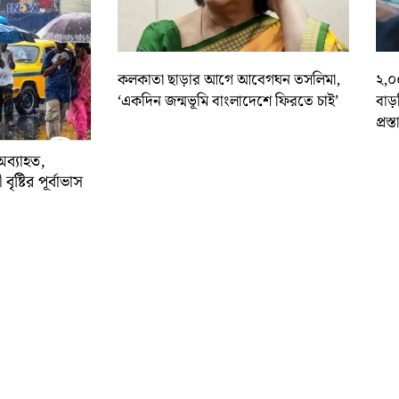
কলকাতা ছাড়ার আগে আবেগঘন তসলিমা,
২,০
‘একদিন জন্মভূমি বাংলাদেশে ফিরতে চাই’
বাড
প্রস্
অব্যাহত,
বৃষ্টির পূর্বাভাস