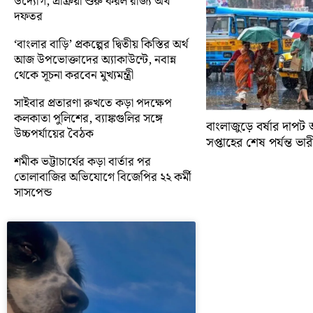
উদ্যোগ, প্রক্রিয়া শুরু করল রাজ্য অর্থ
দফতর
‘বাংলার বাড়ি’ প্রকল্পের দ্বিতীয় কিস্তির অর্থ
আজ উপভোক্তাদের অ্যাকাউন্টে, নবান্ন
থেকে সূচনা করবেন মুখ্যমন্ত্রী
সাইবার প্রতারণা রুখতে কড়া পদক্ষেপ
কলকাতা পুলিশের, ব্যাঙ্কগুলির সঙ্গে
বাংলাজুড়ে বর্ষার দাপট 
উচ্চপর্যায়ের বৈঠক
সপ্তাহের শেষ পর্যন্ত ভারী 
শমীক ভট্টাচার্যের কড়া বার্তার পর
তোলাবাজির অভিযোগে বিজেপির ২২ কর্মী
সাসপেন্ড