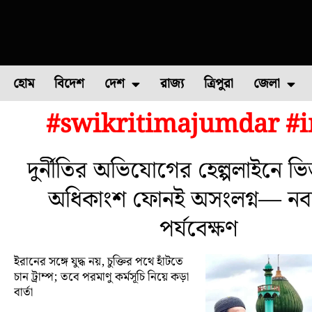
হোম
বিদেশ
দেশ
রাজ্য
ত্রিপুরা
জেলা
#swikritimajumdar #i
ফুল চাষ
ফল চাষ
মাছ চাষ
উত্তর ২৪ পরগন
পোল্ট্রি চ
দুর্নীতির অভিযোগের হেল্পলাইনে ভি
অধিকাংশ ফোনই অসংলগ্ন— নবান
পর্যবেক্ষণ
ইরানের সঙ্গে যুদ্ধ নয়, চুক্তির পথে হাঁটতে
চান ট্রাম্প; তবে পরমাণু কর্মসূচি নিয়ে কড়া
বার্তা