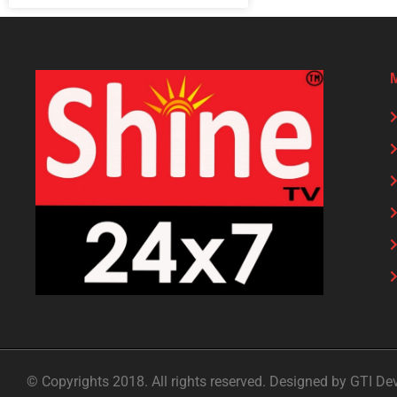
© Copyrights 2018. All rights reserved. Designed by GTI De