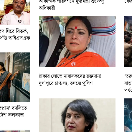
আকস্মিক পরিদর্শনে মুখ্যমন্ত্রী শুভেন্দু
ফের 
অধিকারী
 ঘিরে বিতর্ক,
আপত্তি আইএসএফ
টাকার লোভে নাবালকদের রক্তদান!
‘তর
দুর্গাপুরে চাঞ্চল্য, তদন্তে পুলিশ
বাড়
পর্য
রপ্লাস’ বদলিতে
নির্দেশ কলকাতা