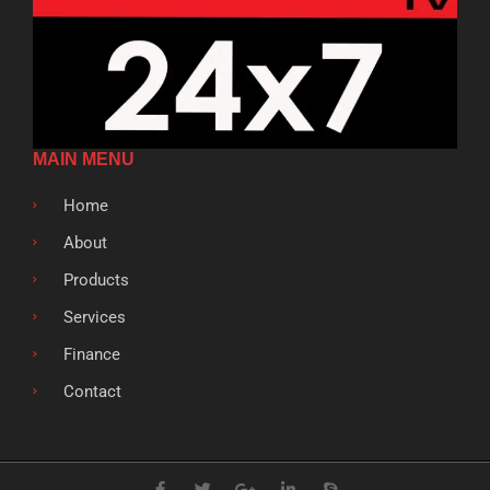
MAIN MENU
Home
About
Products
Services
Finance
Contact
F
T
G
L
S
a
w
o
i
k