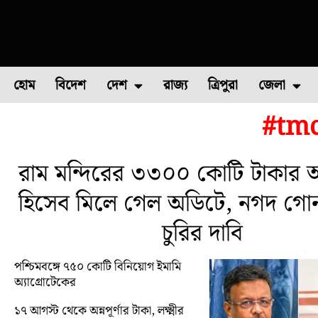
হোম
বিদেশ
দেশ
রাজ্য
ত্রিপুরা
জেলা
#tmc
ফুল চাষ
ফল চাষ
মাছ চাষ
উত্তর ২৪ পরগন
পোল্ট্রি চ
রাম মন্দিরের ৩৩০০ কোটি টাকার অ
হিসেব মিলে গেল অডিটে, নগদ গো
চুরির দাবি
পশ্চিমবঙ্গে ৭৫০ কোটি বিনিয়োগ ইমামি
অ্যাগ্রোটেকের
১৭ আগস্ট থেকে অন্নপূর্ণার টাকা, লক্ষ্মীর