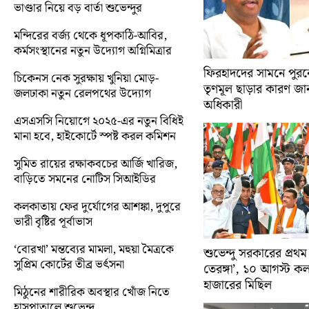
ভাণ্ডার নিয়ে বড় বার্তা শুভেন্দুর
মন্দিরের বর্জ্য থেকে ধূপকাঠি-আবির,
কর্মসংস্থানের নতুন উদ্যোগ অগ্নিমিত্রার
ফিরহাদদের সামনে পুরনো
চিকেনস নেক সুরক্ষায় খুনিয়া মোড়-
তৃণমূল ছাড়ার কারণ জান
জলঢাকা নতুন রেলপথের উদ্যোগ
অধিকারী
এসএসসি নিয়োগে ২০২৫-এর নতুন বিধিই
মানা হবে, হাইকোর্টে স্পষ্ট করল কমিশন
সুমিত রায়ের রক্ষাকবচের আর্জি খারিজ,
বাড়িতে সমনের নোটিস সিআইডির
কলকাতায় ফের দুর্যোগের আশঙ্কা, দুপুরে
ভারী বৃষ্টির পূর্বাভাস
‘বোরখা’ মন্তব্যের মামলা, মহুয়া মৈত্রকে
শুভেন্দু সরকারের প্রথম
সুপ্রিম কোর্টের তীব্র ভর্ৎসনা
তেরঙ্গা’, ১০ আগস্ট 
হাজারের মিছিল
মিঠুনের শারীরিক অবস্থার খোঁজ নিতে
হাসপাতালে শুভেন্দু