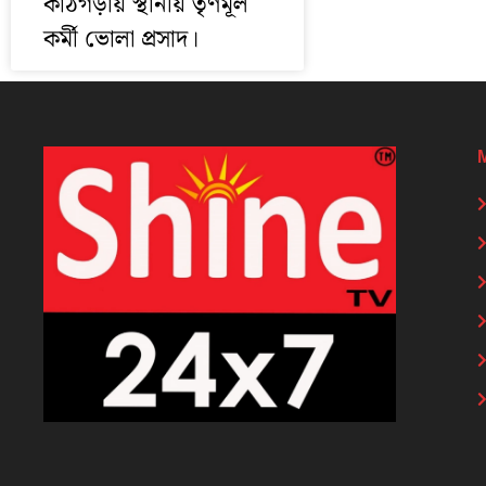
কাঠগড়ায় স্থানীয় তৃণমূল
কর্মী ভোলা প্রসাদ।