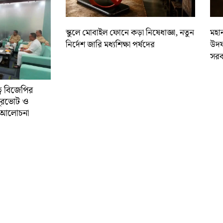
স্কুলে মোবাইল ফোনে কড়া নিষেধাজ্ঞা, নতুন
মহান
নির্দেশ জারি মধ্যশিক্ষা পর্ষদের
উদয
সরক
্বে বিজেপির
ুরভোট ও
্ণ আলোচনা