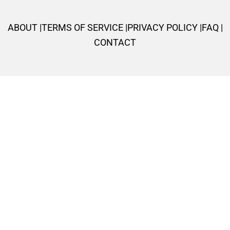
o
r
p
r
e
k
p
a
s
ABOUT |
TERMS OF SERVICE |
PRIVACY POLICY |
FAQ |
-
m
t
CONTACT
f