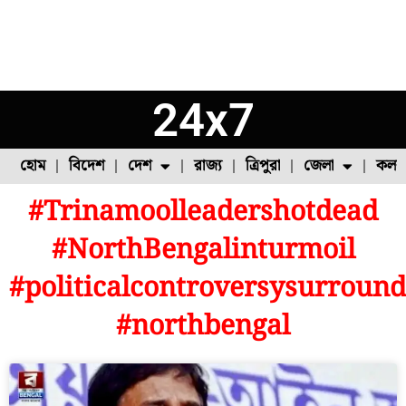
24x7
হোম
বিদেশ
দেশ
রাজ্য
ত্রিপুরা
জেলা
কলক
#Trinamoolleadershotdead
ফুল চাষ
ফল চাষ
মাছ চাষ
উত্তর ২৪ পরগনা
পোল্ট্রি চাষ
#NorthBengalinturmoil
#politicalcontroversysurrou
#northbengal