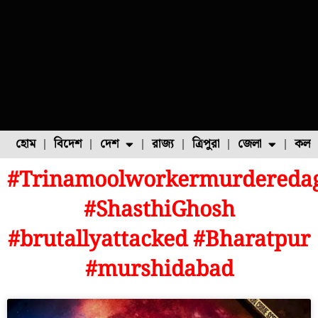
হোম
বিদেশ
দেশ
রাজ্য
ত্রিপুরা
জেলা
কলক
#Trinamoolworkermurdereda
ফুল চাষ
ফল চাষ
মাছ চাষ
উত্তর ২৪ পরগনা
পোল্ট্রি চাষ
#ShasthiGhosh
#brutallyattacked #Bharatpur
#murshidabad