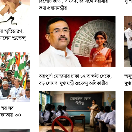
রিপোর্ট কার্ড’, সাংসদদের সঙ্গে সরাসরি
সুপ্
কথা প্রধানমন্ত্রীর
 স্মৃতিচারণ,
ালেন শুভেন্দু
অন্নপূর্ণা যোজনার টাকা ১৭ আগস্ট থেকে,
অসুস
বড় ঘোষণা মুখ্যমন্ত্রী শুভেন্দু অধিকারীর
মুখ্
 ‘হর ঘর
কলকাতায় ৩০