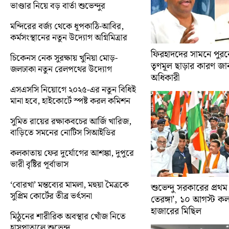
ভাণ্ডার নিয়ে বড় বার্তা শুভেন্দুর
মন্দিরের বর্জ্য থেকে ধূপকাঠি-আবির,
কর্মসংস্থানের নতুন উদ্যোগ অগ্নিমিত্রার
ফিরহাদদের সামনে পুরনো
চিকেনস নেক সুরক্ষায় খুনিয়া মোড়-
তৃণমূল ছাড়ার কারণ জান
জলঢাকা নতুন রেলপথের উদ্যোগ
অধিকারী
এসএসসি নিয়োগে ২০২৫-এর নতুন বিধিই
মানা হবে, হাইকোর্টে স্পষ্ট করল কমিশন
সুমিত রায়ের রক্ষাকবচের আর্জি খারিজ,
বাড়িতে সমনের নোটিস সিআইডির
কলকাতায় ফের দুর্যোগের আশঙ্কা, দুপুরে
ভারী বৃষ্টির পূর্বাভাস
‘বোরখা’ মন্তব্যের মামলা, মহুয়া মৈত্রকে
শুভেন্দু সরকারের প্রথম
সুপ্রিম কোর্টের তীব্র ভর্ৎসনা
তেরঙ্গা’, ১০ আগস্ট 
হাজারের মিছিল
মিঠুনের শারীরিক অবস্থার খোঁজ নিতে
হাসপাতালে শুভেন্দু