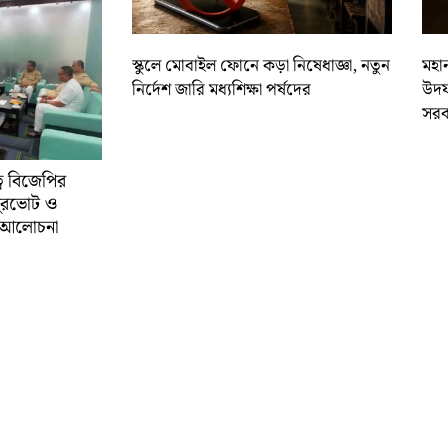
স্কুলে মোবাইল ফোনে কড়া নিষেধাজ্ঞা, নতুন
মহান
নির্দেশ জারি মধ্যশিক্ষা পর্ষদের
উদয
সরক
্বে বিজেপির
ুরভোট ও
্ণ আলোচনা