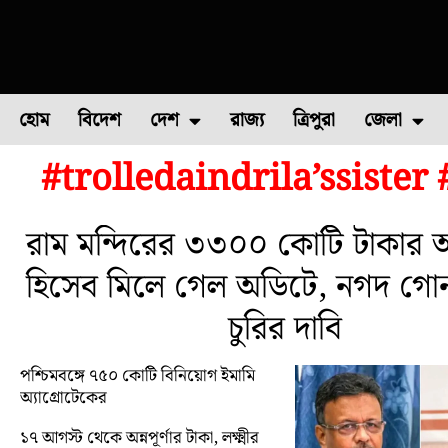
হোম
বিদেশ
দেশ
রাজ্য
ত্রিপুরা
জেলা
#trolledaindrila’ssiste
ফুল চাষ
ফল চাষ
মাছ চাষ
উত্তর ২৪ পরগন
পোল্ট্রি চ
রাম মন্দিরের ৩৩০০ কোটি টাকার অ
হিসেব মিলে গেল অডিটে, নগদ গো
চুরির দাবি
পশ্চিমবঙ্গে ৭৫০ কোটি বিনিয়োগ ইমামি
অ্যাগ্রোটেকের
১৭ আগস্ট থেকে অন্নপূর্ণার টাকা, লক্ষ্মীর