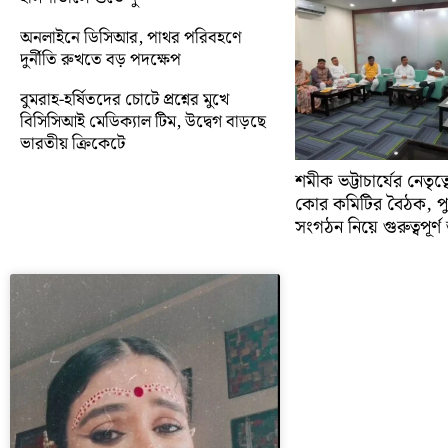
অনলাইনে ডিসিআর, পাথর পরিবহণে
দুর্নীতি রুখতে বড় পদক্ষেপ
বুমরাহ-হর্ষিতদের চোটে প্রশ্নের মুখে
বিসিসিআই মেডিক্যাল টিম, উদ্বেগ বাড়ছে
ভারতীয় ক্রিকেটে
শমীক ভট্টাচার্যের নেতৃত
কোর কমিটির বৈঠক, প
সংগঠন নিয়ে গুরুত্বপূর