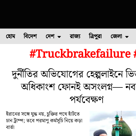
হোম
বিদেশ
দেশ
রাজ্য
ত্রিপুরা
জেলা
#Truckbrakefailure
ফুল চাষ
ফল চাষ
মাছ চাষ
উত্তর ২৪ পরগন
পোল্ট্রি চ
দুর্নীতির অভিযোগের হেল্পলাইনে ভি
অধিকাংশ ফোনই অসংলগ্ন— নবান
পর্যবেক্ষণ
ইরানের সঙ্গে যুদ্ধ নয়, চুক্তির পথে হাঁটতে
চান ট্রাম্প; তবে পরমাণু কর্মসূচি নিয়ে কড়া
বার্তা