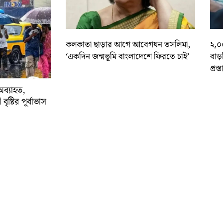
কলকাতা ছাড়ার আগে আবেগঘন তসলিমা,
২,০
‘একদিন জন্মভূমি বাংলাদেশে ফিরতে চাই’
বাড
প্রস্
অব্যাহত,
বৃষ্টির পূর্বাভাস