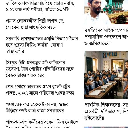
জাতিগত শংসাপত্র যাচাইয়ে জোর নবান্ন,
১.২২ লক্ষ নথি পরীক্ষা, বাতিল ১৩৫টি
প্রয়াত লোকসঙ্গীত শিল্পী স্বাগত দে,
শোকের ছায়া সাংস্কৃতিক মহলে
মসজিদের মাইক অপসারণ
প্রশাসনিক পদক্ষেপে 
সরকারি হাসপাতালের প্রসূতি বিভাগে তৈরি
ও জমিয়েতের
হবে ‘ব্রেস্ট ফিডিং কর্নার’, ঘোষণা
স্বাস্থ্যমন্ত্রীর
সিঙ্গুরে টাটা প্রকল্পের জট কাটানোর
উদ্যোগ, টাটা গোষ্ঠীর প্রতিনিধিদের সঙ্গে
বৈঠক রাজ্য সরকারের
শেষ পর্যায়ে ভারতের প্রথম বুলেট ট্রেন
প্রকল্প, ২০২৭ সালে পরিষেবা শুরুর লক্ষ্য
পঞ্চায়েত কর ১২০০ টাকা নয়, গুজব
প্রাথমিক শিক্ষকদের ‘সা
উড়িয়ে স্পষ্ট বার্তা রাজ্য সরকারের
অন্তর্বর্তী স্থগিতাদেশ, 
হাইকোর্টের
গ্রান্ট-ইন-এড কর্মীদের বকেয়া ডিএ মেটাতে