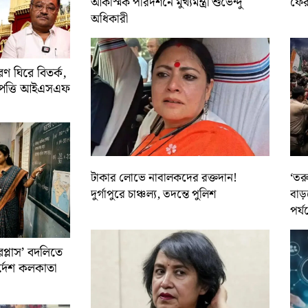
আকস্মিক পরিদর্শনে মুখ্যমন্ত্রী শুভেন্দু
ফের 
অধিকারী
 ঘিরে বিতর্ক,
আপত্তি আইএসএফ
টাকার লোভে নাবালকদের রক্তদান!
‘তর
দুর্গাপুরে চাঞ্চল্য, তদন্তে পুলিশ
বাড়
পর্য
রপ্লাস’ বদলিতে
নির্দেশ কলকাতা