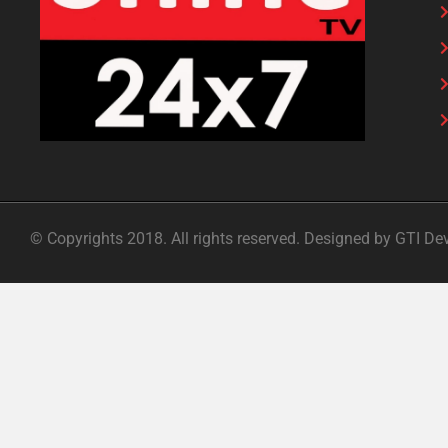
© Copyrights 2018. All rights reserved. Designed by GTI De