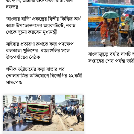
উদ্যোগ, প্রক্রিয়া শুরু করল রাজ্য অর্থ
দফতর
‘বাংলার বাড়ি’ প্রকল্পের দ্বিতীয় কিস্তির অর্থ
আজ উপভোক্তাদের অ্যাকাউন্টে, নবান্ন
থেকে সূচনা করবেন মুখ্যমন্ত্রী
সাইবার প্রতারণা রুখতে কড়া পদক্ষেপ
কলকাতা পুলিশের, ব্যাঙ্কগুলির সঙ্গে
বাংলাজুড়ে বর্ষার দাপট 
উচ্চপর্যায়ের বৈঠক
সপ্তাহের শেষ পর্যন্ত ভারী 
শমীক ভট্টাচার্যের কড়া বার্তার পর
তোলাবাজির অভিযোগে বিজেপির ২২ কর্মী
সাসপেন্ড