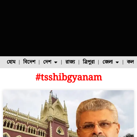
হোম
বিদেশ
দেশ
রাজ্য
ত্রিপুরা
জেলা
কলক
#tsshibgyanam
ফুল চাষ
ফল চাষ
মাছ চাষ
উত্তর ২৪ পরগনা
পোল্ট্রি চাষ