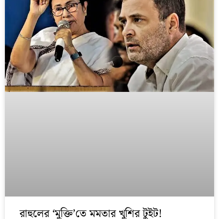
রাহুলের ‘মুক্তি’তে মমতার খুশির টুইট!