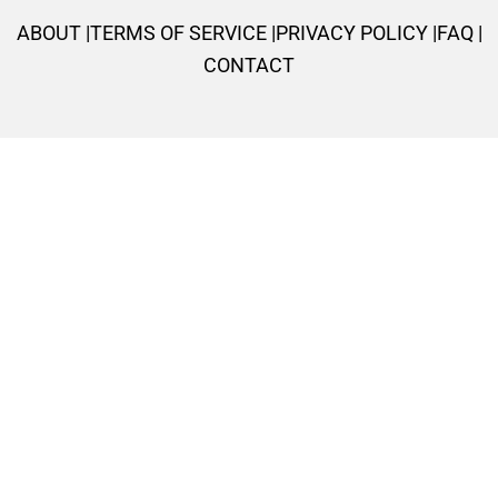
k
p
a
s
ABOUT |
TERMS OF SERVICE |
PRIVACY POLICY |
FAQ |
-
m
t
CONTACT
f