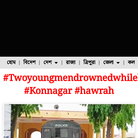
হোম
বিদেশ
দেশ
রাজ্য
ত্রিপুরা
জেলা
কলক
#Twoyoungmendrownedwhileb
ফুল চাষ
ফল চাষ
মাছ চাষ
উত্তর ২৪ পরগনা
পোল্ট্রি চাষ
#Konnagar #hawrah