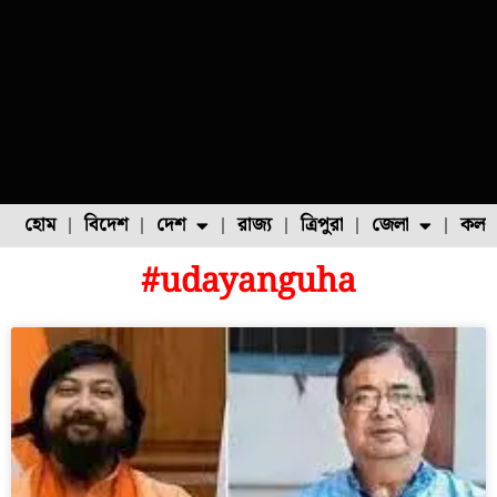
হোম
বিদেশ
দেশ
রাজ্য
ত্রিপুরা
জেলা
কলক
#udayanguha
ফুল চাষ
ফল চাষ
মাছ চাষ
উত্তর ২৪ পরগনা
পোল্ট্রি চাষ