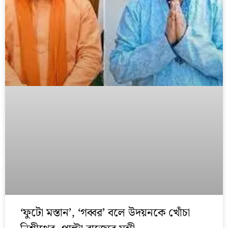
‘ফুটো মস্তান’, ‘গব্বর’ বলে উদয়নকে খোঁচা