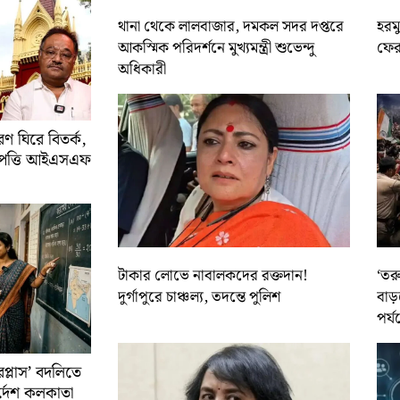
থানা থেকে লালবাজার, দমকল সদর দপ্তরে
হরমু
আকস্মিক পরিদর্শনে মুখ্যমন্ত্রী শুভেন্দু
ফের 
অধিকারী
 ঘিরে বিতর্ক,
আপত্তি আইএসএফ
টাকার লোভে নাবালকদের রক্তদান!
‘তর
দুর্গাপুরে চাঞ্চল্য, তদন্তে পুলিশ
বাড়
পর্য
রপ্লাস’ বদলিতে
নির্দেশ কলকাতা