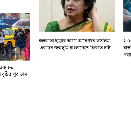
কলকাতা ছাড়ার আগে আবেগঘন তসলিমা,
২,০
‘একদিন জন্মভূমি বাংলাদেশে ফিরতে চাই’
বাড
প্রস্
অব্যাহত,
বৃষ্টির পূর্বাভাস