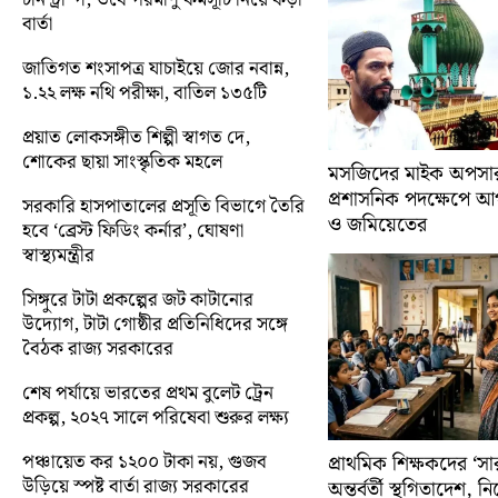
বার্তা
জাতিগত শংসাপত্র যাচাইয়ে জোর নবান্ন,
১.২২ লক্ষ নথি পরীক্ষা, বাতিল ১৩৫টি
প্রয়াত লোকসঙ্গীত শিল্পী স্বাগত দে,
শোকের ছায়া সাংস্কৃতিক মহলে
মসজিদের মাইক অপসারণ
প্রশাসনিক পদক্ষেপে 
সরকারি হাসপাতালের প্রসূতি বিভাগে তৈরি
ও জমিয়েতের
হবে ‘ব্রেস্ট ফিডিং কর্নার’, ঘোষণা
স্বাস্থ্যমন্ত্রীর
সিঙ্গুরে টাটা প্রকল্পের জট কাটানোর
উদ্যোগ, টাটা গোষ্ঠীর প্রতিনিধিদের সঙ্গে
বৈঠক রাজ্য সরকারের
শেষ পর্যায়ে ভারতের প্রথম বুলেট ট্রেন
প্রকল্প, ২০২৭ সালে পরিষেবা শুরুর লক্ষ্য
পঞ্চায়েত কর ১২০০ টাকা নয়, গুজব
প্রাথমিক শিক্ষকদের ‘সা
উড়িয়ে স্পষ্ট বার্তা রাজ্য সরকারের
অন্তর্বর্তী স্থগিতাদেশ, 