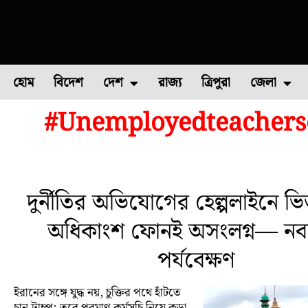
হোম
বিদেশ
দেশ
রাজ্য
ত্রিপুরা
জেলা
#Unemployedteachersc
ফুল চাষ
ফল চাষ
মাছ চাষ
উত্তর ২৪ পরগন
পোল্ট্রি চ
দুর্নীতির অভিযোগের হেল্পলাইনে ভি
অধিকাংশ ফোনই অসংলগ্ন— নবান
পর্যবেক্ষণ
ইরানের সঙ্গে যুদ্ধ নয়, চুক্তির পথে হাঁটতে
চান ট্রাম্প; তবে পরমাণু কর্মসূচি নিয়ে কড়া