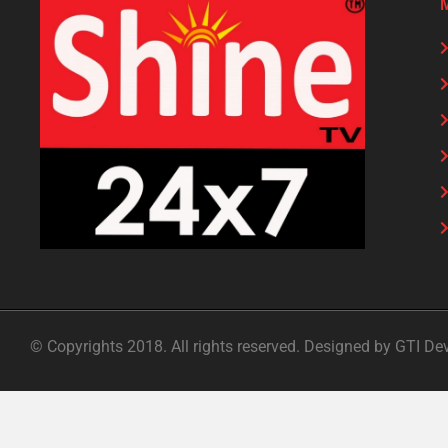
© Copyrights 2018. All rights reserved. Designed by GTI De