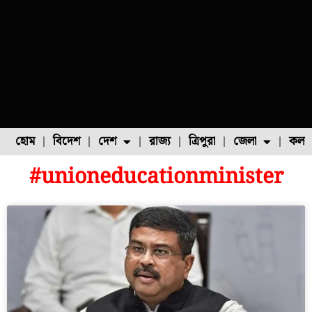
হোম
বিদেশ
দেশ
রাজ্য
ত্রিপুরা
জেলা
কলক
#unioneducationminister
ফুল চাষ
ফল চাষ
মাছ চাষ
উত্তর ২৪ পরগনা
পোল্ট্রি চাষ