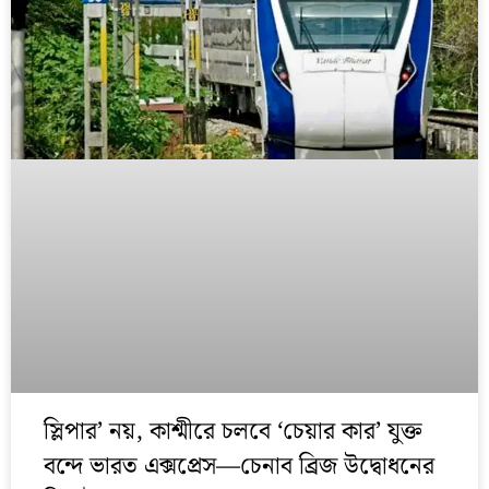
স্লিপার’ নয়, কাশ্মীরে চলবে ‘চেয়ার কার’ যুক্ত
বন্দে ভারত এক্সপ্রেস—চেনাব ব্রিজ উদ্বোধনের