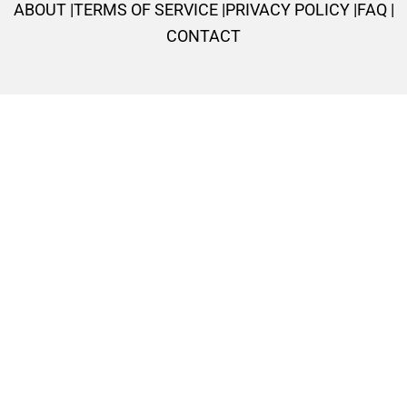
k
p
a
s
ABOUT |
TERMS OF SERVICE |
PRIVACY POLICY |
FAQ |
-
m
t
CONTACT
f