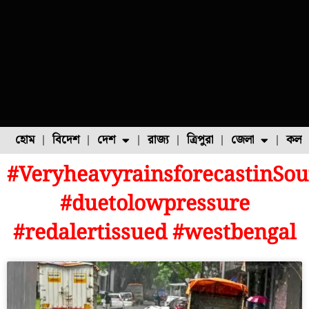
হোম
বিদেশ
দেশ
রাজ্য
ত্রিপুরা
জেলা
কলক
#VeryheavyrainsforecastinSo
ফুল চাষ
ফল চাষ
মাছ চাষ
উত্তর ২৪ পরগনা
পোল্ট্রি চাষ
#duetolowpressure
#redalertissued #westbengal