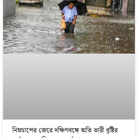
নিম্নচাপের জেরে দক্ষিণবঙ্গে অতি ভারী বৃষ্টির