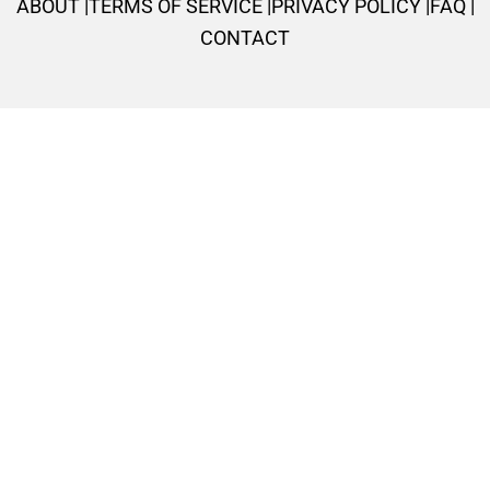
ABOUT |
TERMS OF SERVICE |
PRIVACY POLICY |
FAQ |
-
m
t
CONTACT
f