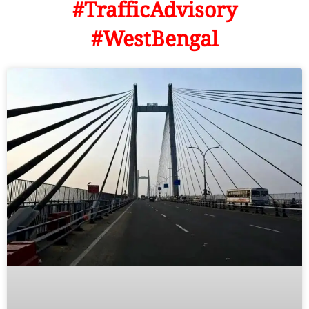
#TrafficAdvisory
#WestBengal