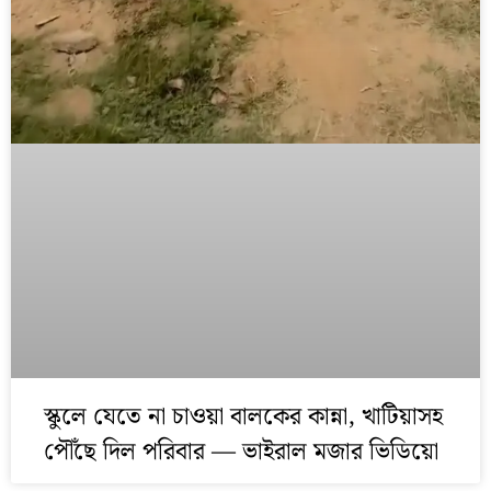
স্কুলে যেতে না চাওয়া বালকের কান্না, খাটিয়াসহ
পৌঁছে দিল পরিবার — ভাইরাল মজার ভিডিয়ো