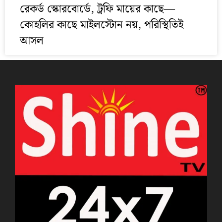
রেকর্ড স্কোরবোর্ডে, ট্রফি মায়ের কাছে—
কোহলির কাছে মাইলস্টোন নয়, পরিস্থিতিই
আসল