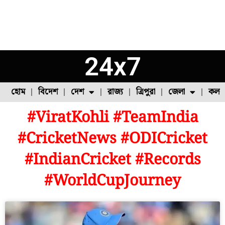
24x7
হোম
বিদেশ
দেশ
রাজ্য
ত্রিপুরা
জেলা
কলক
#ViratKohli #TeamIndia
ফুল চাষ
ফল চাষ
মাছ চাষ
উত্তর ২৪ পরগনা
পোল্ট্রি চাষ
#CricketNews #ODICricket
#IndianCricket #Records
#WorldCupJourney