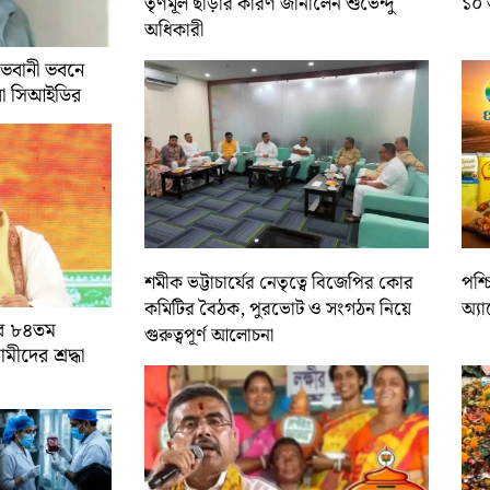
তৃণমূল ছাড়ার কারণ জানালেন শুভেন্দু
১০ 
অধিকারী
 ভবানী ভবনে
রা সিআইডির
শমীক ভট্টাচার্যের নেতৃত্বে বিজেপির কোর
পশ্
কমিটির বৈঠক, পুরভোট ও সংগঠন নিয়ে
অ্য
ের ৮৪তম
গুরুত্বপূর্ণ আলোচনা
ামীদের শ্রদ্ধা