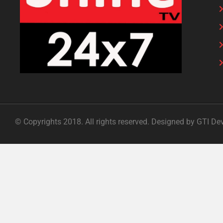
© Copyrights 2018. All rights reserved. Designed by GTI De