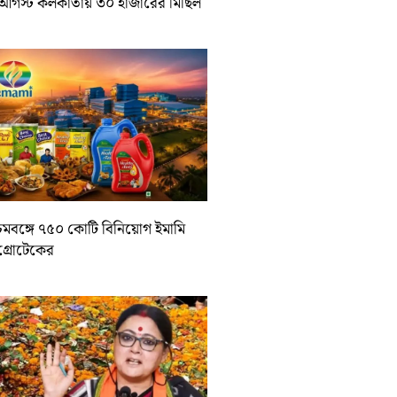
আগস্ট কলকাতায় ৩০ হাজারের মিছিল
চিমবঙ্গে ৭৫০ কোটি বিনিয়োগ ইমামি
াগ্রোটেকের