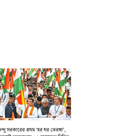
ন্দু সরকারের প্রথম ‘হর ঘর তেরঙ্গা’,