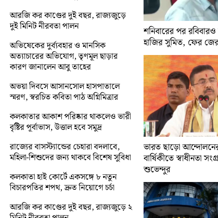
আরজি কর কাণ্ডের দুই বছর, রাজ্যজুড়ে
দুই মিনিট নীরবতা পালন
শনিবারের পর রবিবারও
হাজির সুমিত, ফের জে
অভিষেকের দুর্ব্যবহার ও মানসিক
অত্যাচারের অভিযোগ, তৃণমূল ছাড়ার
কারণ জানালেন আবু তাহের
অভয়া দিবসে আসানসোল হাসপাতালে
স্মরণ, স্বরচিত কবিতা পাঠ অগ্নিমিত্রার
কলকাতার আকাশ পরিষ্কার থাকলেও ভারী
বৃষ্টির পূর্বাভাস, উত্তাল হবে সমুদ্র
রাজ্যের বাসস্ট্যান্ডের চেহারা বদলাবে,
ভারত ছাড়ো আন্দোলন
মহিলা-শিশুদের জন্য থাকবে বিশেষ সুবিধা
বার্ষিকীতে স্বাধীনতা সংগ্র
শুভেন্দুর
কলকাতা হাই কোর্টে একসঙ্গে ৮ নতুন
বিচারপতির শপথ, দ্রুত নিয়োগে চর্চা
আরজি কর কাণ্ডের দুই বছর, রাজ্যজুড়ে ২
মিনিট নীরবতা পালন